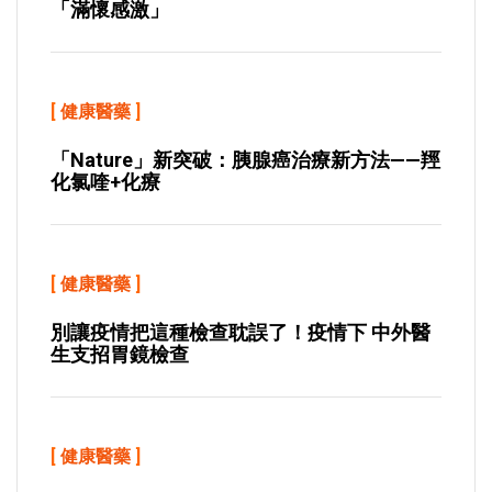
「滿懷感激」
[
健康醫藥
]
「Nature」新突破：胰腺癌治療新方法——羥
化氯喹+化療
[
健康醫藥
]
別讓疫情把這種檢查耽誤了！疫情下 中外醫
生支招胃鏡檢查
[
健康醫藥
]