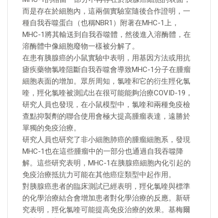
而是存在於細胞內，這兩個實驗室隨後合作證明，一
種自我吞噬蛋白（也稱NBR1）附著在MHC-1上，
MHC-1將其輸送到自我吞噬體，然後進入溶酶體，在
溶酶體中像細胞廢物一樣被分解了。
在患有胰腺癌的小鼠實驗中表明，用基因方法或用抗
瘧疾藥物氯喹阻斷自我吞噬會導致MHC-1分子在腫瘤
細胞表面的增加。眾所周知，氯喹和它的衍生羥化氯
喹，羥化氯喹被測試出在很可能能夠治療COVID-19，
研究人員也發現，在小鼠模型中，氯喹和兩種免疫檢
查點抑製劑的聯合使用會極大提高腫瘤表達，遠勝於
單獨的免疫治療。
研究人員也研究了非小細胞肺癌的腫瘤細胞系，發現
MHC-1也在這些腫瘤中的一部分也通過自我吞噬降
解。這些研究表明，MHC-1在胰腺癌細胞內化引起的
免疫治療抵抗力可能在其他癌症類型中起作用。
對胰腺癌患者的臨床測試已經表明，羥化氯喹與標準
的化學治療結合會增加患者對化學治療的反應。新研
究表明，羥化氯喹可能提高免疫治療的效果。基梅爾