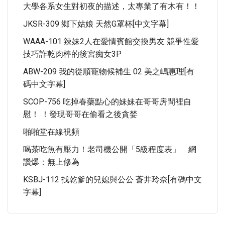
大學各系女生對初夜的描述，太專業了有木有！！
JKSR-309 鄉下姑娘 天然G罩杯[中文字幕]
WAAA-101 辣妹2人在愛情賓館交換男友 競爭性愛
技巧詐乾肉棒的後宮痴女3P
ABW-209 我的從順寵物候補生 02 美之嶋惠理[有
碼中文字幕]
SCOP-756 吃掉春藥點心的妹妹在哥哥房間裡自
慰！ ！發現哥哥在偷看之後貪婪
啪啪堂在線視頻
喝茶吃魚有壓力！老司機公開「5級程度表」 網
讚爆：無上修為
KSBJ-112 找乾爹的兒媳與公公 蒼井玲奈[有碼中文
字幕]