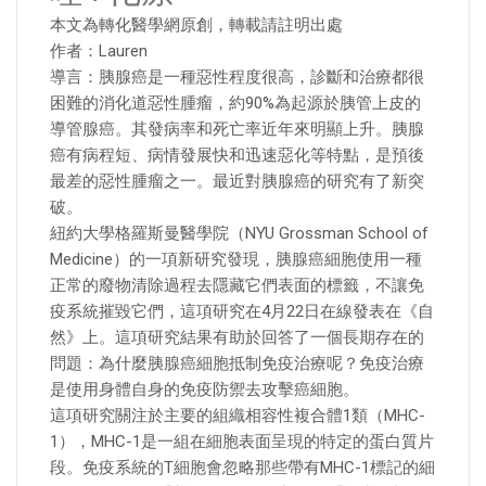
本文為轉化醫學網原創，轉載請註明出處
作者：Lauren
導言：胰腺癌是一種惡性程度很高，診斷和治療都很
困難的消化道惡性腫瘤，約90%為起源於胰管上皮的
導管腺癌。其發病率和死亡率近年來明顯上升。胰腺
癌有病程短、病情發展快和迅速惡化等特點，是預後
最差的惡性腫瘤之一。最近對胰腺癌的研究有了新突
破。
紐約大學格羅斯曼醫學院（NYU Grossman School of
Medicine）的一項新研究發現，胰腺癌細胞使用一種
正常的廢物清除過程去隱藏它們表面的標籤，不讓免
疫系統摧毀它們，這項研究在4月22日在線發表在《自
然》上。這項研究結果有助於回答了一個長期存在的
問題：為什麼胰腺癌細胞抵制免疫治療呢？免疫治療
是使用身體自身的免疫防禦去攻擊癌細胞。
這項研究關注於主要的組織相容性複合體1類（MHC-
1），MHC-1是一組在細胞表面呈現的特定的蛋白質片
段。免疫系統的T細胞會忽略那些帶有MHC-1標記的細