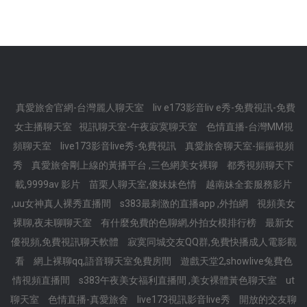
真愛旅舍官網-台灣麗人聊天室
liv e173影音liv e秀-免費視訊-免費
女主播聊天室
視訊聊天室-午夜寂寞聊天室
色情直播-台灣MM視
頻聊天室
live173影音live秀-免費視訊
真愛旅舍聊天室-摳摳視頻
秀
真愛旅舍剛上線的黃播平台 ,三色網美女裸聊
都秀視頻聊天下
載,9999av 影片
苗栗人聊天室,傻妹妹色情
越南妹全套服務影片
,uu女神真人裸秀直播間
s383最刺激的直播app ,外拍網
視頻美女
裸聊,夜未聊聊天室
有什麼免費的色聊網,外拍女模排行榜
最新女
優視頻,免費視訊聊天軟體
寂寞同城交友QQ群,免費快播成人電影觀
看
網上裸聊qq,語音聊天室免費房間
遊戲天堂2,showlive兔費色
情視頻直播間
s383午夜美女福利直播間 ,美女裸體黃色聊天室
ut
聊天室
色情直播-真愛旅舍
live173視訊影音live秀
開放的交友聊