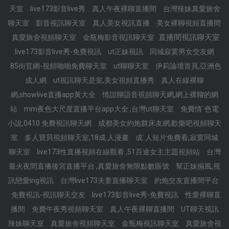
天室
live173影音live秀
真人午夜裸聊直播間
台灣辣妹真愛旅舍
聊天室
影音視訊聊天室
真人美女視訊直播
美女裸聊視頻直播間
直播間視訊聊天室
真愛旅舍視頻聊天室
金瓶梅影音視訊聊天室
live173影音live秀-免費視訊
ut正妹視訊
同城寂寞男女交友網
85街官網-視頻啪啪免費聊天室
ut聊聊天室
伊莉論壇首頁,亞洲色
成人網
ut視訊聊天是室,美女視頻直播秀
真人在線裸聊
網,showlive直播app黃大全
情誼聊語音視頻聊天網,網上裸聊的網
站
mm夜色大尺度直播平台app大全 ,台灣ut聊天室
免費情˙色電
小說,0410 免費視訊聊天網
成都美女約炮群床友網,歡樂吧視頻聊天
室
多人寶貝視頻聊天室,18成.人漫畫
成˙人短片免費看,寂寞同城
聊天室
live173性直播視頻在線觀看 ,51百途女主主題視頻站
台灣
最火夜間直播後宮直播平台 ,真愛旅舍無限點數賬號
幫正妹搧風,視
訊戀愛ing視訊
台灣live173夫妻直播聊天室
約炮交友直播間平台
免費視訊-視訊聊天交友
live173影音live秀-免費視訊
性愛裸聊直
播間
免費午夜秀視頻聊天室
真人午夜裸聊直播間
UT聊天視訊
辣妹聊天室
真愛旅舍視頻聊天室
金瓶梅視訊聊天室
真愛旅舍視