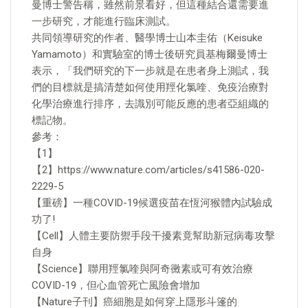
曼博士警告稱，雖然前景看好，但這種結合還需要進
一步研究，才能進行臨床測試。
共同領導研究的作者、醫學博士山本圭佑（Keisuke
Yamamoto）和實驗室的博士後研究員基梅爾曼博士
表示，「我們研究的下一步就是在患者身上測試，我
們的目標就是搞清楚如何使用羥化氯喹、免疫治療對
化學治療進行排序，去識別可能反應的患者亞組織的
標記物。
參考：
【1】
【2】https://www.nature.com/articles/s41586-020-
2229-5
【重磅】一種COVID-19候選疫苗在恆河猴體內試驗成
功了!
【Cell】人體主要防禦手段干擾素竟幫助新冠病毒攻擊
自身
【Science】聯用羥氯喹與阿奇黴素或可有效治療
COVID-19，但心血管死亡風險會增加
【Nature子刊】癌細胞是如何穿上隱形斗篷的