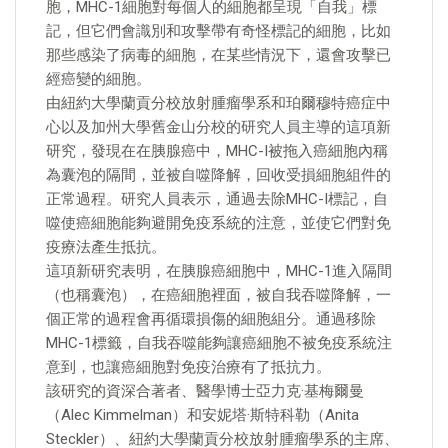
胞，MHC-1細胞對每個人的細胞都呈現「自我」標
記，但它們會識別和攻擊帶有奇怪標記的細胞，比如
那些感染了病毒的細胞，在某些情況下，還會攻擊已
經癌變的細胞。
由紐約大學蘭貢分校放射腫瘤學系和珀爾穆特癌症中
心以及加州大學舊金山分校的研究人員主導的這項新
研究，發現在在胰腺癌中，MHC-I被拖入癌細胞內稱
為囊泡的隔間，並被自噬降解，回收受損細胞組件的
正常過程。研究人員表示，通過去除MHC-I標記，自
噬使癌細胞能夠避開免疫系統的注意，並使它們對免
疫療法產生抵抗。
這項新研究表明，在胰腺癌細胞中，MHC-1進入隔間
（也稱囊泡），在癌細胞裡面，被自我吞噬降解，一
個正常的過程會再循環損傷的細胞組分。通過移除
MHC-1標籤，自我吞噬能夠讓癌細胞不被免疫系統注
意到，也讓癌細胞對免疫治療有了抵抗力。
該研究的資深合著者、醫學博士亞力克·基梅爾曼
（Alec Kimmelman）和安妮塔·斯特科勒（Anita
Steckler）、紐約大學蘭貢分校放射腫瘤學系的主席、