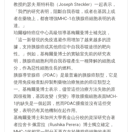
教授約瑟夫·斯特科勒（Joseph Steckler）一起表示，
「我們的研究表明，阻斷自我吞噬，或者在基因上或
者在藥物上，都會增強MHC-1在胰腺癌細胞表明的表
達。」
珀爾穆特癌症中心高級領導基梅爾曼博士補充說，
「這一新發現的免疫逃避作用增加了越來越多的證
據，支持胰腺癌或其他癌症中自我吞噬途徑的靶向
性。」例如，基梅爾曼博士的實驗室先前的研究表
明，胰腺癌細胞利用自我吞噬產生一種降解的細胞成
分，作為惡性細胞生長的燃料。
胰腺導管腺癌（PDAC）是最普遍的胰腺癌類型，它是
使用免疫檢查點抑製劑藥物治療無效的癌症類型之
一。基梅爾曼博士表示，儘管這些治療方法失敗的原
因很複雜，基因改變（突變）導致腫瘤細胞表面MCH-
1的缺失是一個起因，然而PDAC腫瘤並沒有這些突
變，表明仍有其他機制在起作用。
基梅爾曼博士和加州大學舊金山分校的資深研究合著
者拉舍卡·佩雷拉（Rushika Perera）博士獨立確定，
MHC-1的相當一部分不再存在於胰腺癌細胞的表面，