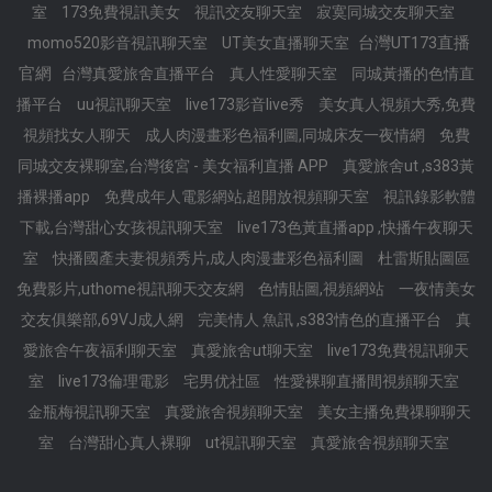
室
173免費視訊美女
視訊交友聊天室
寂寞同城交友聊天室
台灣UT173直播
momo520影音視訊聊天室
UT美女直播聊天室
官網
台灣真愛旅舍直播平台
真人性愛聊天室
同城黃播的色情直
播平台
uu視訊聊天室
live173影音live秀
美女真人視頻大秀,免費
視頻找女人聊天
成人肉漫畫彩色福利圖,同城床友一夜情網
免費
同城交友裸聊室,台灣後宮 - 美女福利直播 APP
真愛旅舍ut ,s383黃
播裸播app
免費成年人電影網站,超開放視頻聊天室
視訊錄影軟體
下載,台灣甜心女孩視訊聊天室
live173色黃直播app ,快播午夜聊天
室
快播國產夫妻視頻秀片,成人肉漫畫彩色福利圖
杜雷斯貼圖區
免費影片,uthome視訊聊天交友網
色情貼圖,視頻網站
一夜情美女
交友俱樂部,69VJ成人網
完美情人 魚訊 ,s383情色的直播平台
真
愛旅舍午夜福利聊天室
真愛旅舍ut聊天室
live173免費視訊聊天
室
live173倫理電影
宅男优社區
性愛裸聊直播間視頻聊天室
金瓶梅視訊聊天室
真愛旅舍視頻聊天室
美女主播免費祼聊聊天
室
台灣甜心真人裸聊
ut視訊聊天室
真愛旅舍視頻聊天室