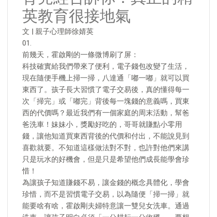
英教育很接地氣
文 | 親子心理師徐婧英
01.
前幾天，霍啟剛的一條微博刷了屏：
科技確實給我們帶來了便利，電子錢包改變了生活，
現在隨便手機上掃一掃，八達通「嘟一嘟」就可以買
東西了。孩子長大習慣了電子交易後，真的懂得每一
次「掃完」或「嘟完」背後每一塊錢的意義嗎，買東
西的代價嗎？最近我們有一個家庭的周末活動，幫爸
爸洗車！妹妹小，獎勵好吃的，哥哥就賺點小零用
錢，讓他知道買東西背後的代價和付出，不能說見到
喜歡就要。不知道這樣做法對不對，也許對他們來講
只是玩水的好機會，但是只是希望他們成長能學會珍
惜！
為讓孩子知道賺錢不易，讓金錢的概念具體化，學會
珍惜，而不是習慣電子交易，以為隨便「掃一掃」就
能要啥有啥，霍啟剛夫婦特意讓一雙兒女洗車。通過