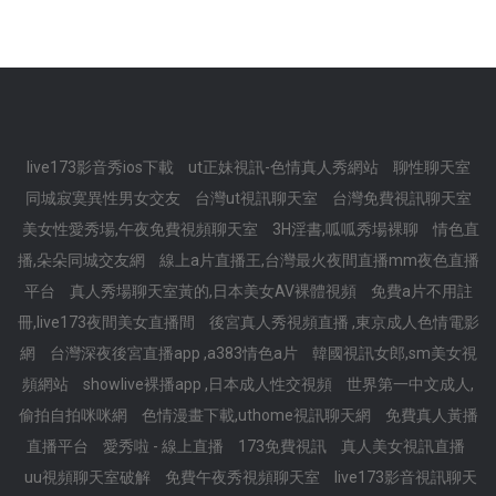
live173影音秀ios下載
ut正妹視訊-色情真人秀網站
聊性聊天室
同城寂寞異性男女交友
台灣ut視訊聊天室
台灣免費視訊聊天室
美女性愛秀場,午夜免費視頻聊天室
3H淫書,呱呱秀場裸聊
情色直
播,朵朵同城交友網
線上a片直播王,台灣最火夜間直播mm夜色直播
平台
真人秀場聊天室黃的,日本美女AV裸體視頻
免費a片不用註
冊,live173夜間美女直播間
後宮真人秀視頻直播 ,東京成人色情電影
網
台灣深夜後宮直播app ,a383情色a片
韓國視訊女郎,sm美女視
頻網站
showlive裸播app ,日本成人性交視頻
世界第一中文成人,
偷拍自拍咪咪網
色情漫畫下載,uthome視訊聊天網
免費真人黃播
直播平台
愛秀啦 - 線上直播
173免費視訊
真人美女視訊直播
uu視頻聊天室破解
免費午夜秀視頻聊天室
live173影音視訊聊天