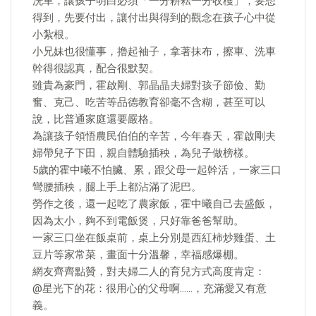
洗車，讓孩子明白必須「一分耕耘一分收穫」，要想
得到，先要付出，讓付出與得到的觀念在孩子心中從
小紮根。
小兄妹也很懂事，擼起袖子，拿著抹布，擦車、洗車
幹得很認真，配合很默契。
雖貴為豪門，霍啟剛、郭晶晶夫婦對孩子節儉、勤
奮、克己、吃苦等品德教育卻毫不含糊，甚至可以
說，比普通家庭還要嚴格。
為讓孩子領悟農民伯伯的辛苦，今年春天，霍啟剛夫
婦帶兒子下田，親自體驗插秧，為兒子做榜樣。
5歲的霍中曦不怕臟、累，跟父母一起幹活，一家三口
彎腰插秧，腿上手上都沾滿了泥巴。
勞作之後，還一起吃了農家飯，霍中曦自己去盛飯，
因為太小，夠不到電飯煲，只好靠爸爸幫助。
一家三口坐在飯桌前，桌上分別是西紅柿炒雞蛋、土
豆片等家常菜，畫面十分溫馨，幸福感爆棚。
網友齊齊點贊，對夫婦二人的育兒方式高度肯定：
@星光下的花：很用心的父母啊……，充滿愛又有意
義。