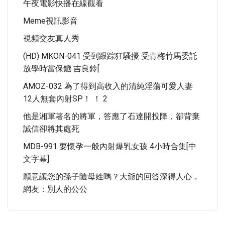
午夜電影快播在線觀看
Meme視訊影音
視頻交友真人秀
(HD) MKON-041 受到跟踪狂騷擾 受青梅竹馬委託
放學時當保鑣 吉良鈴[
AMOZ-032 為了得到高收入的清純淫蕩可愛人妻
12人無套內射SP！ ！ 2
他是湘軍著名的將軍，答應了石達開投降，卻背棄
誠信卻將其處死
MDB-991 要懷孕一般內射爆乳女孩 4小時合集[中
文字幕]
願意讓您的孫子隨母姓嗎？大爺的回答深得人心，
網友：別人的公公