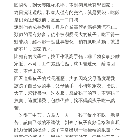
回國後，到大專院校求學，不到倆月就棄學回家；
終日沉迷遊戲，和家人僅有的交流，就是要錢，吃飯
是奶奶送到跟前，甚至一口口喂……
說到他的成長過程，身為企業高管的媽媽淚流不止。
類似的還有好多，從小被溺愛長大的孩子，吃不得一
點苦頭，經不起一點世事變化，稍有風吹草動，就退
縮不前，回家啃老。
比如有的大學生，找工作眼高手低，非「錢多事少離
家近」不可，工作累點忙點，就叫苦連天，辭職回
家，不肯出來。
回看這些孩子的成長經歷，大多因為父母過度溺愛，
該孩子自己做的事，父母插手，小時幫穿衣、吃飯、
大了，幫背書包、洗衣服，屬於孩子的事，不讓孩子
負責，過度溺愛，包辦代替，捨不得讓孩子吃一點
苦。
「吃得苦中苦，方為人上人」，孩子從小不吃一點兒
苦，該自己做的不讓做，剝奪了孩子良好品格和自我
能力發展的機會，孩子常常出現一種極端的叛逆：什