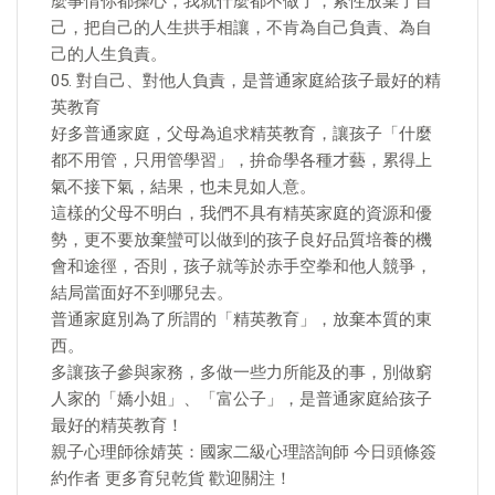
麼事情你都操心，我就什麼都不做了，索性放棄了自
己，把自己的人生拱手相讓，不肯為自己負責、為自
己的人生負責。
05. 對自己、對他人負責，是普通家庭給孩子最好的精
英教育
好多普通家庭，父母為追求精英教育，讓孩子「什麼
都不用管，只用管學習」，拚命學各種才藝，累得上
氣不接下氣，結果，也未見如人意。
這樣的父母不明白，我們不具有精英家庭的資源和優
勢，更不要放棄蠻可以做到的孩子良好品質培養的機
會和途徑，否則，孩子就等於赤手空拳和他人競爭，
結局當面好不到哪兒去。
普通家庭別為了所謂的「精英教育」，放棄本質的東
西。
多讓孩子參與家務，多做一些力所能及的事，別做窮
人家的「嬌小姐」、「富公子」，是普通家庭給孩子
最好的精英教育！​
親子心理師徐婧英：國家二級心理諮詢師 今日頭條簽
約作者 更多育兒乾貨 歡迎關注！