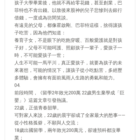
孩子大學畢業後，他就不再給零花錢，甚至創業，巴
菲特也不肯出錢。以致後來股神的兒子悲慘到去銀行
借錢，一度成為坊間笑談。
有遠見的父母，都像霍啟剛、巴菲特這樣，捨得讓孩
子吃苦，因為他們知道：
養育子女，不是眼下的吃飽穿暖、百般愛護就是對孩
子好，父母不可能呵護、照顧孩子一輩子，愛孩子一
時，不可能愛孩子一世；
人生不可能一馬平川，真正愛孩子，就要為孩子的未
來著想，可能的情況下，讓孩子從小吃點苦，多經歷
多體驗，會擁有有面前風雨人生路的勇氣和能力。
04.
前段時間，《留學2年敗光200萬 22歲男生棄學成「巨
嬰」》這篇文章引發熱議。
22歲，正值青春韶華。
可對家人來說，22歲的晨宇卻成了全家最大的愁事——
從小性格孤僻，不願與人交流；
18歲出國留學，兩年敗光200萬元，卻連預科都沒畢
業；