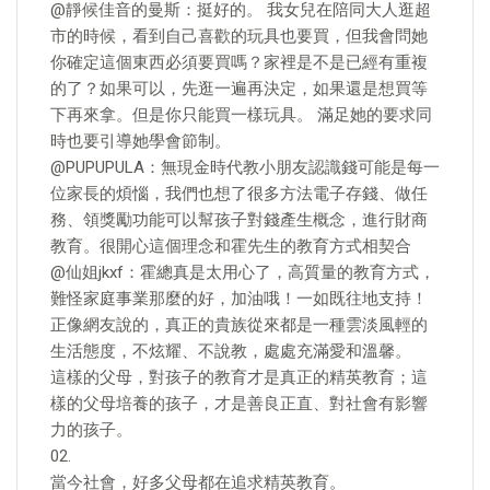
@靜候佳音的曼斯：挺好的。 我女兒在陪同大人逛超
市的時候，看到自己喜歡的玩具也要買，但我會問她
你確定這個東西必須要買嗎？家裡是不是已經有重複
的了？如果可以，先逛一遍再決定，如果還是想買等
下再來拿。但是你只能買一樣玩具。 滿足她的要求同
時也要引導她學會節制。
@PUPUPULA：無現金時代教小朋友認識錢可能是每一
位家長的煩惱，我們也想了很多方法電子存錢、做任
務、領獎勵功能可以幫孩子對錢產生概念，進行財商
教育。很開心這個理念和霍先生的教育方式相契合
@仙姐jkxf：霍總真是太用心了，高質量的教育方式，
難怪家庭事業那麼的好，加油哦！一如既往地支持！
正像網友說的，真正的貴族從來都是一種雲淡風輕的
生活態度，不炫耀、不說教，處處充滿愛和溫馨。
這樣的父母，對孩子的教育才是真正的精英教育；這
樣的父母培養的孩子，才是善良正直、對社會有影響
力的孩子。
02.
當今社會，好多父母都在追求精英教育。