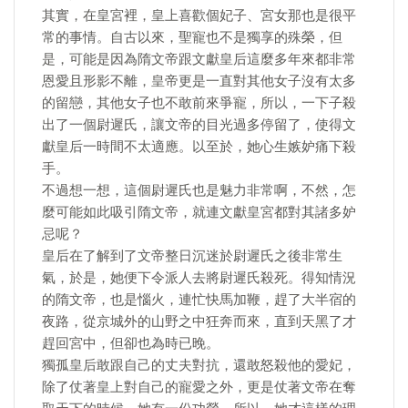
其實，在皇宮裡，皇上喜歡個妃子、宮女那也是很平
常的事情。自古以來，聖寵也不是獨享的殊榮，但
是，可能是因為隋文帝跟文獻皇后這麼多年來都非常
恩愛且形影不離，皇帝更是一直對其他女子沒有太多
的留戀，其他女子也不敢前來爭寵，所以，一下子殺
出了一個尉遲氏，讓文帝的目光過多停留了，使得文
獻皇后一時間不太適應。以至於，她心生嫉妒痛下殺
手。
不過想一想，這個尉遲氏也是魅力非常啊，不然，怎
麼可能如此吸引隋文帝，就連文獻皇宮都對其諸多妒
忌呢？
皇后在了解到了文帝整日沉迷於尉遲氏之後非常生
氣，於是，她便下令派人去將尉遲氏殺死。得知情況
的隋文帝，也是惱火，連忙快馬加鞭，趕了大半宿的
夜路，從京城外的山野之中狂奔而來，直到天黑了才
趕回宮中，但卻也為時已晚。
獨孤皇后敢跟自己的丈夫對抗，還敢怒殺他的愛妃，
除了仗著皇上對自己的寵愛之外，更是仗著文帝在奪