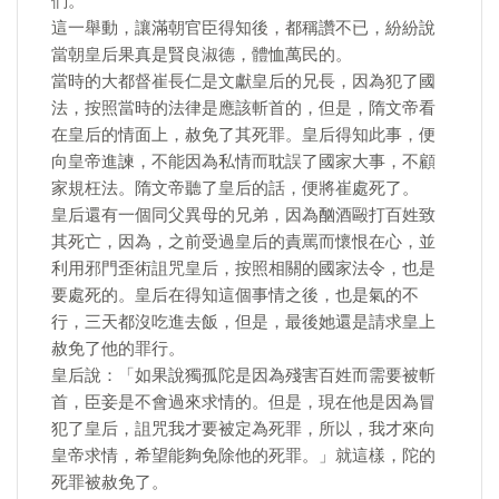
們。
這一舉動，讓滿朝官臣得知後，都稱讚不已，紛紛說
當朝皇后果真是賢良淑德，體恤萬民的。
當時的大都督崔長仁是文獻皇后的兄長，因為犯了國
法，按照當時的法律是應該斬首的，但是，隋文帝看
在皇后的情面上，赦免了其死罪。皇后得知此事，便
向皇帝進諫，不能因為私情而耽誤了國家大事，不顧
家規枉法。隋文帝聽了皇后的話，便將崔處死了。
皇后還有一個同父異母的兄弟，因為酗酒毆打百姓致
其死亡，因為，之前受過皇后的責罵而懷恨在心，並
利用邪門歪術詛咒皇后，按照相關的國家法令，也是
要處死的。皇后在得知這個事情之後，也是氣的不
行，三天都沒吃進去飯，但是，最後她還是請求皇上
赦免了他的罪行。
皇后說：「如果說獨孤陀是因為殘害百姓而需要被斬
首，臣妾是不會過來求情的。但是，現在他是因為冒
犯了皇后，詛咒我才要被定為死罪，所以，我才來向
皇帝求情，希望能夠免除他的死罪。」就這樣，陀的
死罪被赦免了。