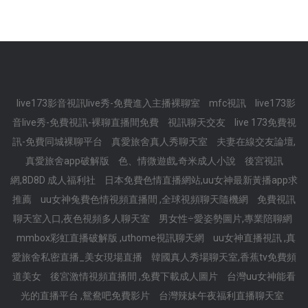
live173影音視訊live秀-免費進入主播裸聊室
mfc視訊
live173影
音live秀-免費視訊-裸聊直播間免費
視訊聊天交友
live 173免費視
訊-免費同城裸聊平台
真愛旅舍真人秀聊天室
夫妻在線交友論壇,
真愛旅舍app破解版
色、情微遊戲,奇米成人小說
後宮視訊
網,8D8D 成人福利社
日本免費色情直播網站,uu女神最新黃播app求
推薦
uu女神兔費色情視頻直播間 ,全球視頻聊天隨機網
免費視訊
聊天室入口,夜色視頻多人聊天室
男女性÷愛姿勢圖片,專業陪聊網
mmbox彩虹直播破解版 ,uthome視訊聊天網
uu女神直播視訊 ,真
愛旅舍私密直播_美女現場直播
韓國真人秀場聊天室,香蕉tv免費頻
道美女
後宮激情視頻直播間 ,免費下載成人圖片
台灣uu女神能看
光的直播平台 ,鴛鴦吧免費影片
台灣辣妹午夜福利直播聊天室