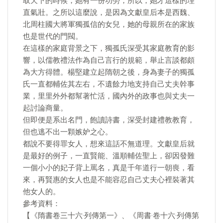
取天下的時候，她有一份功勞，所以，她才這樣的理
直氣壯。之所以這麼說，是因為文獻皇后本是西魏、
北周柱國大將軍獨孤信的女兒，她的母親所在的家族
也是世代的門閥。
在這樣的家庭背景之下，獨孤氏深受其家庭教育的影
響，以儒教禮法作為自己言行的規範，舉止言談都頗
為大方得體。楊堅建立起隋朝之後，身為妻子的獨孤
氏一直都輔佐其左右，不遺餘力地支持自己丈夫幹事
業，里里外外都幫著忙活，國內外的政事也與丈夫一
起討論商量。
但即便是系出名門，飽讀詩書，深受封建禮教教育，
但也逃不出一顆嫉妒之心。
都說不要得罪女人，想來這話不無道理。文獻皇后就
是最好的例子，一直賢能、溫順輔佐聖上，卻因發難
一個小小的妃子背上罵名，真是千年道行一朝喪，看
來，再賢惠的女人也是不能容忍自己丈夫心裡裝著其
他女人的。
參考資料：
【《隋書卷三十六·列傳第一》、《周書·卷十六·列傳第