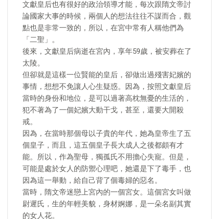
文獻皇后也有很好的政治領導才能，每次跟隋文帝討
論國家大事的時候，兩個人的想法往往不謀而合，觀
點也是非常一致的，所以，在宮中常有人稱他們為
「二聖」。
後來，文獻皇后病逝在宮內，享年59歲，被安葬在了
太陵。
但卻就是這樣一位賢能的皇后，卻做出過殘害妃嬪的
事情，想想不免讓人心生疑惑。因為，按照文獻皇后
當時的身份和地位，是可以過著高枕無憂的生活的，
犯不著為了一個妃嬪大動干戈，甚至，還要大開殺
戒。
因為，在當時那個母以子貴的年代，她為皇帝生了五
個皇子，而且，這五個皇子長大成人之後都頗有才
能。所以，作為聖母，獨孤氏不用擔心失寵。但是，
可能是處於女人的防禦心理吧，她還是下了毒手，也
因為這一舉動，給自己背了個毒婦的惡名。
當時，隋文帝迷戀上宮內的一個宮女。這個宮女叫做
尉遲氏，生的年輕美貌，身材婀娜，是一朵名副其實
的女人花。