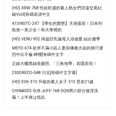
(HD) XRW-768 性欲旺盛的素人熟女們淫蕩交尾紀
錄Vol3[有碼高清中文
413INSTC-247 【學生的實態】天使面容！日本列
島第一美少女！和大學裡的
(HD) VENU-952 與超巨乳義母入浴做愛 結白優季
MEYD-674 欲求不滿小區人妻與播種大叔的揮汗濃
烈中出不倫 岬櫻[有碼中文字
正妹大曬黑絲美腿照...「三角地帶」若隱若現！
230ORECO-048 川北[有碼中文字幕]
(HD) ESK-313 升級的素人女子 313 里奈21歲
CHINASES SUB JUFE-168 DQN男の部分催淫洗
脳！上半身は抵抗