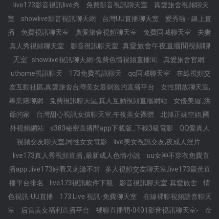
live173影音視訊live秀
免費影音視訊聊天室
真愛旅舍視頻聊天
室
showlive影音視訊聊天網
台灣UU直播聊天室
愛秀啦 - 線上直
播
免費視訊聊天室
真愛旅舍視頻聊天室
免費同城聊天室
夫妻
真愛旅舍午夜直播間視頻聊
真人秀視頻聊天室
影音視訊聊天室
天室
showlive視訊聊天網-兔費色情視頻直播間
真愛旅舍官網
uthome視訊聊天
173免費視訊聊天
qq同城聊天室
在線視頻交
友互動社區,真愛旅舍台灣美女最刺激的直播平台
女性開放聊天室,
專業陪聊網
免費視訊聊天區,真人互動視頻直播網站
女優美眉 ,洪
爺的家
台灣甜心視訊女孩聊天室,午夜美女裸體
北韓正妹空姐,國
外視頻網站
s383秘密直播間app下載版 ,下載3級電影
QQ愛真人
視頻交友聊天室,同性女女電影
live美女視訊交友,夜成人淫片
live173真人秀視頻直播 ,最新成人色情小說
uu女神不穿衣免費直
播app ,live173好看又刺激不封
多人視頻交友聊天室,live173最黃直
播平台排名
live173視訊軟件下載
影音視訊聊天室-真愛旅舍
情
色視訊-UU直播
173 Live 視訊-免費聊天室
在線裸聊視頻語音聊天
室
后宮美女福利直播平台
裸聊直播間-0401影音視訊聊天室-
金