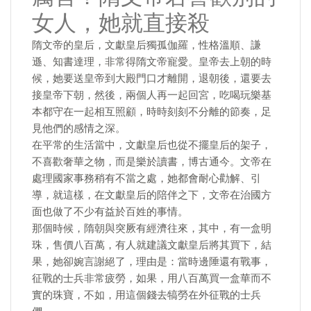
女人，她就直接殺
隋文帝的皇后，文獻皇后獨孤伽羅，性格溫順、謙
遜、知書達理，非常得隋文帝寵愛。皇帝去上朝的時
候，她要送皇帝到大殿門口才離開，退朝後，還要去
接皇帝下朝，然後，兩個人再一起回宮，吃喝玩樂基
本都守在一起相互照顧，時時刻刻不分離的節奏，足
見他們的感情之深。
在平常的生活當中，文獻皇后也從不擺皇后的架子，
不喜歡奢華之物，而是樂於讀書，博古通今。文帝在
處理國家事務稍有不當之處，她都會耐心勸解、引
導，就這樣，在文獻皇后的陪伴之下，文帝在治國方
面也做了不少有益於百姓的事情。
那個時候，隋朝與突厥有經濟往來，其中，有一盒明
珠，售價八百萬，有人就建議文獻皇后將其買下，結
果，她卻婉言謝絕了，理由是：當時邊陲還有戰事，
征戰的士兵非常疲勞，如果，用八百萬買一盒華而不
實的珠寶，不如，用這個錢去犒勞在外征戰的士兵