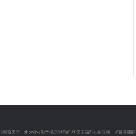
視頻聊天室
showlive影音視訊聊天網-聊天室福利在線視頻
裸聊直播