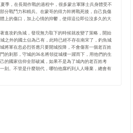
正值夏季，在長期作戰的過程中，很多蒙古軍隊士兵身體受不
部分戰鬥力和精兵。在蒙哥的得力幹將戰死後，自己負傷
體上的傷口，加上心情的抑鬱，使得這位即位沒多久的大
著進攻釣魚城，發現無力取下的時候就改變了策略，開始
魚城之外的國土佔為己有，此時已經不存在南宋了，釣魚城
城將軍在忽必烈答應只要開城投降，不會傷害一個老百姓
門的剎那，守城的36名將領從城樓一躍而下，用他們的生
己的國家信仰全部破滅，如果不是為了城內的老百姓考
一刻。不管是什麼朝代，哪怕他腐朽到人人唾棄，總會有