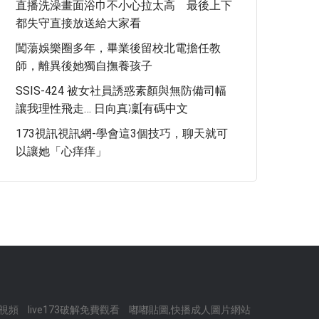
直播洗澡畫面浴巾不小心拉太高 最後上下
都失守直接放送給大家看
闖蕩娛樂圈多年，畢業後留校北電擔任教
師，離異後她獨自撫養孩子
SSIS-424 被女社員誘惑素顏與無防備司幅
讓我理性飛走… 日向真凜[有碼中文
173視訊視訊網-學會這3個技巧，聊天就可
以讓她「心痒痒」
間視頻
live173破解免費觀看
嘟嘟貼圖,快播成人圖片網站