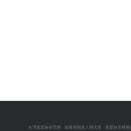
台灣真愛旅舍官網
能看啪啪真人聊天室
真愛旅舍裸播