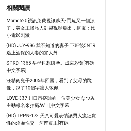
相關閱讀
Momo520視訊免費視訊聊天-鬥魚又一個涼
了，美女主播私人訂製視頻爆出，網友：比
小電影刺激
(HD) JUY-996 我不知道的妻子 下班後5NTR
迷上酒保的人妻的驚人外
SPRD-1365 岳母也想懷孕。成宮彩葉[有碼
中文字幕]
汪精衛兒子2005年回國，看到了父母的跪
像，說了10個字讓人敬佩
LOVE-337 川口市搭訕的一位美少女 なつみ
主動報名來拍攝AV！[中文字幕
(HD) TPPN-173 天真可愛表情讓男人瘋狂貪
性的淫靡性交。河南實里[有碼