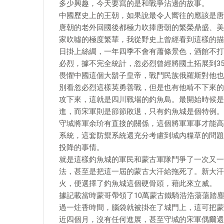
多少興趣，今天要寫的是和戰爭沾邊的故事。
中國歷史上的王朝，如果說最令人嚮往的應該是唐
唐朝的老外回國後都極力吹捧唐朝的繁榮鼎盛、美
家吹噓的極度繁華，我從野史上曾經看到這樣的描
日掛上絲綢，一年四季不會有蕭條景色，酒館不打
必烈，據不完全統計，忽必烈曾經將國土拓展到3
畏懼中國這個大鬍子皇帝，戰鬥民族俄羅斯對他也
別看忽必烈這樣英勇善戰，但是也有他啃不下來的
攻下來，這就是四川戰場的釣魚島。最開始時候是
進，而宋軍則是節節敗退，只有釣魚城是個特例。
守城將軍余玠有直接的關係，這個將軍軍事才能高
系統，這套防禦系統還充分考慮到城內糧草的問題
投降的事情。
就是這樣釣魚城的軍民和蒙古軍隊鬥爭了一次又一
法，甚至是把這一屆的蒙古大汗給拖死了。新大汗
火，便選擇了釣魚城這個硬骨頭，藉此來立威。
據記載當時蒙哥帶領了10萬蒙古鐵騎浩浩蕩蕩踏
過一炷香時間，腦袋就被掛在了城門上，這可把蒙
近四個月，沒有任何進展，甚至守城的宋軍偶爾還