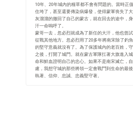
10年、20年城內的糧草都不會有問題的。當時
住垮了，甚至還要傳染病爆發，使得蒙軍喪失了大
灰溜溜的撤回了自己的蒙古，就在回去的途中，身
汗一命嗚呼了。
蒙哥一去，忽必烈就成為了新任的大汗，他也曾試
征戰其他地方。忽必烈用了20多年將南宋除了釣
的堅守意義就沒有了。為了保護城內的老百姓，守
之後，打開了城門。就在蒙古軍隊扛著大旗進入城
命和鮮血證明自己的忠心。如果不是南宋滅亡，自
慮，我想守城的那些將領一定會戰鬥到生命的最後
執著、信仰、忠誠、忠義堅守著。