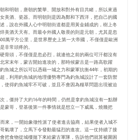
朝和明朝，唐朝的繁華、開放和對外有目共睹，所以來過
女美酒、瓷器。而明朝則是因為鄭和下西洋，把自己的國
述，說在外國人心中明朝街道都是用黃金鋪成的，樹上冬
烊美酒天天有。而最令外國人敬畏的則是元朝，尤其是忽
500萬平方公里，是世界歷史上第一大帝國，不僅僅是歐洲
是非常頭疼的。
硬骨頭，不僅僅是忽必烈，就連他之前的兩位可汗都沒有
北宋末年，蒙古開始進攻的，那時候蒙古是一路高歌躍
釣魚城之所以可以憑藉一城之力和蒙軍抗衡44年，初期的
超，利用釣魚城的地理優勢專門為釣魚城設計了一套防禦
，使得釣魚城牢不可破，並且不會因為糧草問題出現被迫
次，僵持了大約16年的時間，仍然是拿釣魚城沒有一點辦
是蒙哥，登基後第一件事情就是想立一下威風，燒幾把
塵而來，一開始象徵性派了使者進去協商，結果使者入城不
哥氣壞了，立馬下令發動最猛烈的進攻。這一仗持續了接
會把食物從城樓拋下來給蒙古軍隊，告訴他們就算被圍困