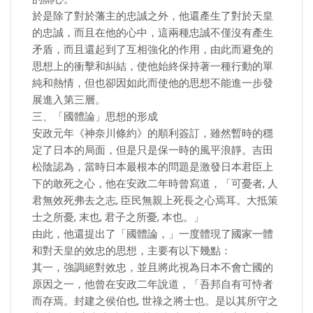
於是除了對於藩主的忠誠之外，他還產生了對於天皇
的忠誠，而且在他的心中，這兩種忠誠不僅沒有產生
矛盾，而且還起到了互相強化的作用，由此而避免的
思想上的衝擊和糾結，使他始終保持著一種行動的單
純和熱情，但也卻因如此而使他的思想不能進一步發
展進入第三層。
三、「國體論」思想的形成
安政元年《神奈川條約》的順利簽訂，雖然暫時的穩
定了日本的局面，但是只是保一時的風平浪靜。吉田
松陰認為，當時日本最根本的問題是激發日本君臣上
下的敢死之心，他在安政二年時曾寫道，「可憂者, 人
君無效死弗去之志, 臣民無親上死長之心焉耳。大抵策
士之所憂, 末也, 君子之所憂, 本也。」
由此，他還提出了「國體論，」一度體現了國家一體
和對天皇的效忠的思想，主要有以下幾點：
其一，強調絕對效忠，並且將此視為日本不會亡國的
原因之一，他曾在安政二年說道，「吾邦自有可恃者
而存焉。封建之侯伯也, 世祿之將士也。是以其所守之