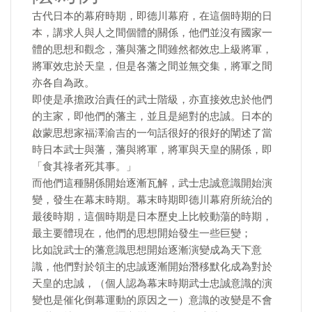
古代日本的幕府時期，即德川幕府，在這個時期的日
本，講求人與人之間個體的關係，他們並沒有國家一
體的思想和觀念，藩與藩之間雖然都效忠上級將軍，
將軍效忠於天皇，但是各藩之間並無交集，將軍之間
亦各自為政。
即使是承擔政治責任的武士階級，亦直接效忠於他們
的主家，即他們的藩主，並且是絕對的忠誠。日本的
啟蒙思想家福澤渝吉的一句話很好的很好的闡述了當
時日本武士與藩，藩與將軍，將軍與天皇的關係，即
「食其祿者死其事。」
而他們這種關係開始逐漸瓦解，武士忠誠意識開始演
變，發生在幕末時期。幕末時期即德川幕府所統治的
最後時期，這個時期是日本歷史上比較動蕩的時期，
最主要體現在，他們的思想開始發生一些巨變；
比如說武士的藩意識思想開始逐漸演變成為天下意
識，他們對於領主的忠誠逐漸開始潛移默化成為對於
天皇的忠誠，（個人認為幕末時期武士忠誠意識的演
變也是催化倒幕運動的原因之一）意識的改變是不會