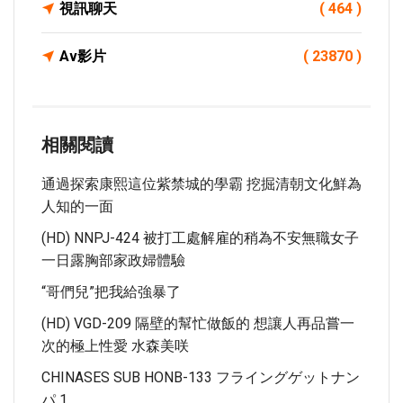
視訊聊天
( 464 )
Av影片
( 23870 )
相關閱讀
通過探索康熙這位紫禁城的學霸 挖掘清朝文化鮮為
人知的一面
(HD) NNPJ-424 被打工處解雇的稍為不安無職女子
一日露胸部家政婦體驗
“哥們兒”把我給強暴了
(HD) VGD-209 隔壁的幫忙做飯的 想讓人再品嘗一
次的極上性愛 水森美咲
CHINASES SUB HONB-133 フライングゲットナン
パ 1