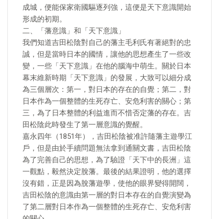
成城，便能保家衛國驅逐列強，這便是天下意識開始
形成的初期。
二、「藩意識」和「天下意識」
我們知道吉田松陰對自己的藩主毛利氏有著絕對的忠
誠，但是當時日本的國情，讓他的思想產生了一些改
變，一些「天下意識」在他的腦海中萌生。關於日本
幕末維新時期「天下意識」的發展，大致可以細分成
為三個層次：第一，對日本的存在的自覺；第二，對
日本作為一個整體的生死存亡、安危利害的關心；第
三，為了日本整體的利益進而不惜否定藩的存在。吉
田松陰此時發生了第一層意識的覺醒。
嘉永四年（1851年），吉田松陰被准許隨藩主遊學江
戶，但是由於手續問題無法拿到通關文書，吉田松陰
為了完善自己的思想，為了驗證「天下中的長洲」這
一觀點，毅然決定脫藩。最後的結果證明，他的選擇
沒有錯，正是因為脫藩遊學，使他的眼界變得開闊，
吉田松陰的意識由第一層的對日本存在的自覺演變為
了第二層對日本作為一個整體的生死存亡、安危利害
的關心。