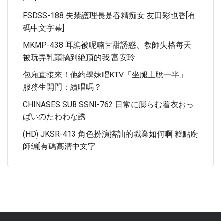
FSDSS-188 失禁護理長是吞精痴女 友田彩也香[有
碼中文字幕]
MKMP-438 耳編被呢喃甘甜誘惑、教師失格每天
被玩弄乳頭搞到絶頂的我 富安玲
包廂直接來！他約學妹唱KTV「坐腿上脫一半」
服務生開門：續唱嗎？
CHINASES SUB SSNI-762 日常に膨らむ着衣おっ
ぱいのたわわな誘
(HD) JKSR-413 角色扮演搭訕的職業如何啊 糕點廚
師編[有碼高清中文字