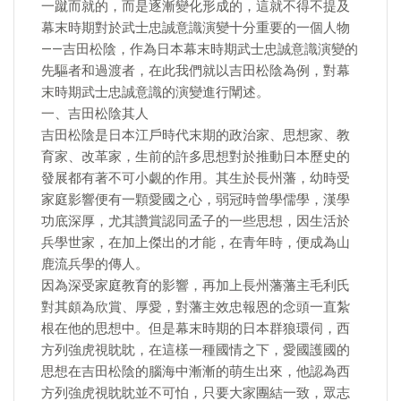
一蹴而就的，而是逐漸變化形成的，這就不得不提及
幕末時期對於武士忠誠意識演變十分重要的一個人物
——吉田松陰，作為日本幕末時期武士忠誠意識演變的
先驅者和過渡者，在此我們就以吉田松陰為例，對幕
末時期武士忠誠意識的演變進行闡述。
一、吉田松陰其人
吉田松陰是日本江戶時代末期的政治家、思想家、教
育家、改革家，生前的許多思想對於推動日本歷史的
發展都有著不可小覷的作用。其生於長州藩，幼時受
家庭影響便有一顆愛國之心，弱冠時曾學儒學，漢學
功底深厚，尤其讚賞認同孟子的一些思想，因生活於
兵學世家，在加上傑出的才能，在青年時，便成為山
鹿流兵學的傳人。
因為深受家庭教育的影響，再加上長州藩藩主毛利氏
對其頗為欣賞、厚愛，對藩主效忠報恩的念頭一直紮
根在他的思想中。但是幕末時期的日本群狼環伺，西
方列強虎視眈眈，在這樣一種國情之下，愛國護國的
思想在吉田松陰的腦海中漸漸的萌生出來，他認為西
方列強虎視眈眈並不可怕，只要大家團結一致，眾志