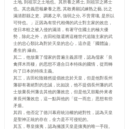
土地, 則祖宗之土地也。其所養之將士, 則祖宗之將士
也。其忠義思報豢養之恩, 其敢勇願試練熟之藝, 比之
滿清郡縣之吏、調募之卒, 強弱之分, 不啻霄壤, 是所以
可恃也。」正因為有世代相傳的武士對主家的效忠，
使日本較之被入侵的滿清，有著守住國土的極大優
勢，除此之外，吉田松陰還將這種世代追隨主家的武
士的忠心類比為對於天皇的忠心，這亦是「國體論」
產生的 緣由。
其二，他放棄了儒家的普遍主義原理，認為儒家「良
禽擇木而棲」的思想不適合日本特殊的國情，從而轉
向了日本的特殊主義。
其三，吉田松陰雖然提倡效忠於天皇，但是他對長州
藩卻有著絕對的忠誠，比如說，他不提倡長州藩的武
士放棄長州藩去其他的藩效忠，但是他又鼓勵外來者
來長州藩效忠，這一點與他的「從一而忠」思想有些
矛盾。
其四，他否定了德川幕府統治權的絕對性，認為天皇
是聖神正統的存在，全力是不可侵犯的。
其五，尊皇攘夷，認為擁護天皇是攘夷的唯一手段。