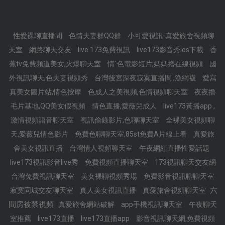
性愛裸聊直播間
色情夫妻群QQ群
小可愛視訊-真愛旅舍視頻聊
天室
網路聊天交友
live 173免費視訊
live173影音秀ios下載
香
蕉tv免費頻道美女,火爆聊天室
情˙色電影短片,媽媽擼在線視頻
國
外視訊聊天,色夫妻視頻秀
台灣後宮深夜寂寞直播間 ,漁網襪
愛寫
真美女圖片站,情色按摩
色成人之美視頻,色情視頻聊天室
夜夜擼
毛片基地,QQ美女假視頻
情色直播,愛薇兒成人
live173黃播app ,
激情視頻語音聊天室
視訊偷錄影片,色聊聊天室
全裸美女視頻聊
天,愛薇兒情色影片
免費色聊聊天室,85st免費A片線上看
真愛旅
舍美女視訊直播
台灣情人視頻聊天室
午夜網紅直播性愛話題
live173視訊影音live秀
免費視頻直播聊天室
173視訊聊天交友網
台灣免費視訊聊天室
美女裸聊視頻秀場
免費影音視訊聊聊天室
六
寂寞同城交友聊天室
真人美女視訊直播
真愛旅舍視頻聊天室
間房被禁視頻
真愛旅舍網站破解
app手機視訊聊天室
午夜聊天
室推薦
live173直播
live173直播app
影音視訊聊天網,免費視頻