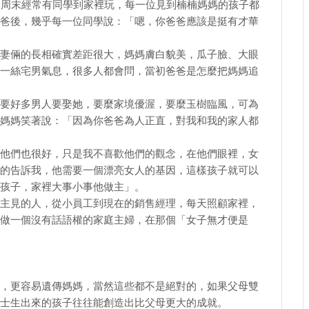
，周末經常有同學到家裡玩，每一位見到楠楠媽媽的孩子都
爸後，幾乎每一位同學說：「嗯，你爸爸應該是挺有才華
妻倆的長相確實差距很大，媽媽膚白貌美，瓜子臉、大眼
一絲宅男氣息，很多人都會問，當初爸爸是怎麼把媽媽追
要好多男人要娶她，要麼家境優渥，要麼玉樹臨風，可為
媽媽笑著說：「因為你爸爸為人正直，對我和我的家人都
他們也很好，只是我不喜歡他們的觀念，在他們眼裡，女
的告訴我，他需要一個漂亮女人的基因，這樣孩子就可以
孩子，家裡大事小事他做主」。
主見的人，從小員工到現在的銷售經理，每天照顧家裡，
做一個沒有話語權的家庭主婦，在那個「女子無才便是
，更容易遺傳媽媽，當然這些都不是絕對的，如果父母雙
士生出來的孩子往往能創造出比父母更大的成就。