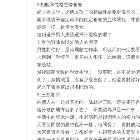
2.相貌和性格更像爸爸
網上有人說，之所以孩子的相貌性格要更像爸爸，
而不做親子鑒定就不能確定爸爸的血緣關係，才會
媽媽一樣，是個大美女。
結婚選擇男人應該選擇什麼樣的呢？
1. 看他對除你以外他人的態度
男性對你好，是荷爾蒙在作祟，所以我們一定要看
上遇到一對情侶，車廂內人很多，比較擠，這個男
靠邊站。
然後噓寒問暖的對女生說：「沒事吧，是不是太擠
久了，激情減退，沒有那麼喜歡了，他還會對你好
起久了會暴露出很多問題的。
2. 三觀相符
兩個人在一起最基本的一條就是三觀一定要相符合
後分歧的地方就多了去了，不要認為只是一件事，
生活中的柴米油鹽，生老病死是很消耗人的精力的
天看待問題的思想也不一樣，時間長了，會對彼此
大家身邊有沒有一方很好看一方很普通的夫妻呢？
作為一名高級育兒師，你在孩子成長過程中遇到任