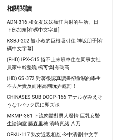
相關閱讀
ADN-316 和女友姊姊瘋狂內射的生活。日
下部加奈[有碼中文字幕]
KSBJ-202 被小叔的巨根吸引住 神坂朋子[有
碼中文字幕]
(FHD) IPX-515 搭不上末班車住在同事女社
員家中幹整晚 楓可憐[有碼高
(HD) GS-372 對著很認真讀書卻偷竊的學生
不去斥責反而用高潮玩弄處罰！
CHINASES SUB DOCP-166 アナルがみえそ
うなTバック尻に即ズボ
MKMP-381 下流肉體對男人發情 巨乳女醫
生諮詢室 藤森里穗 濱崎真緒 八乃
OFKU-117 熟女近親相姦 今中清香[中文字