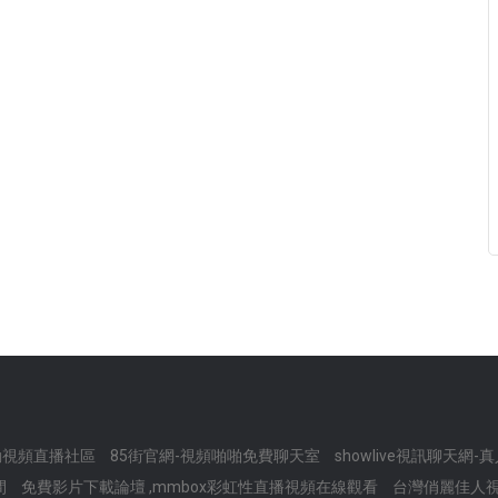
動視頻直播社區
85街官網-視頻啪啪免費聊天室
showlive視訊聊天網
間
免費影片下載論壇 ,mmbox彩虹性直播視頻在線觀看
台灣俏麗佳人視