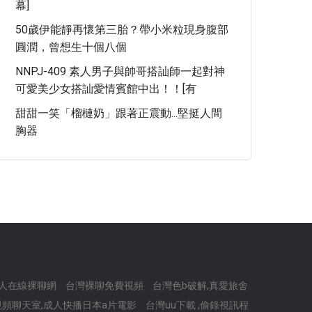
幕]
50歲伊能靜再懷第三胎？帶小米粒現身腹部
圓潤，曾想生十個八個
NNPJ-409 素人男子與帥哥搭訕師一起對神
可愛美少女搭訕愛情賓館中出！！[有
甜甜一笑「榴槤奶」跟著正震動...堅挺人間
胸器
-真人在線裸聊網
台灣裸聊免費視頻
台灣色b破解,真愛旅舍
頻聊天室,成人快播日本a片電影
台灣uu下載 ,偷錄視訊程