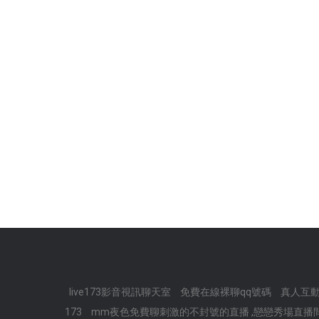
live173影音視訊聊天室
免費在線裸聊qq號碼
真人互
173
mm夜色免費聊刺激的不封號的直播 ,戀戀秀場直播