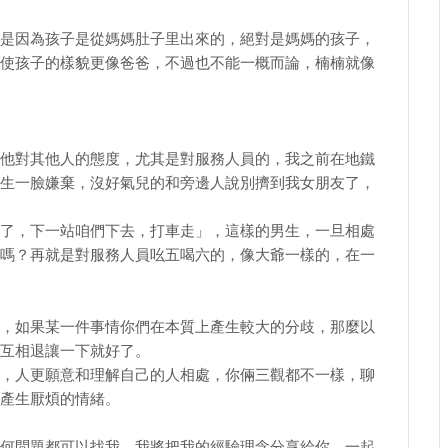
是因為孩子是從媽媽肚子里出來的，絕對是媽媽的孩子，
使孩子的樣貌更像爸爸，不過也不能一概而論，楠楠就像
他對其他人的態度，尤其是對服務人員的，我之前在地鐵
生一臉嫌棄，沒好氣兒的和旁邊人說別擠到我女朋友了，
了，下一站咱們下去，打車走」，這樣的男生，一旦相處
嗎？再就是對服務人員吆五喝六的，像大爺一樣的，在一
，如果某一件事情你們在本質上產生較大的分歧，那麼以
互相退讓一下就好了。
，人更願意和理解自己的人相處，你倆三觀都不一樣，聊
產生厭煩的情緒。
何問題都可以找我，我將把我的經驗理念分享給你，一起