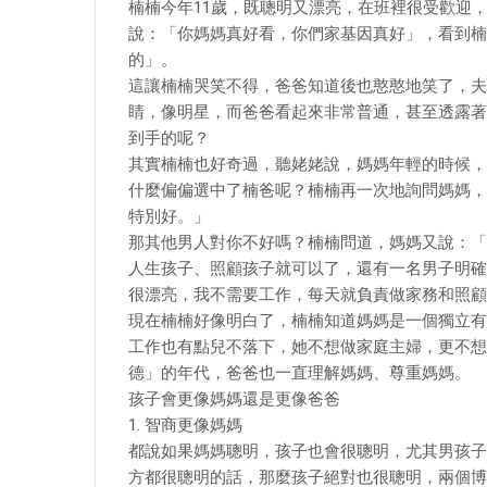
楠楠今年11歲，既聰明又漂亮，在班裡很受歡迎
說：「你媽媽真好看，你們家基因真好」，看到楠
的」。
這讓楠楠哭笑不得，爸爸知道後也憨憨地笑了，夫
睛，像明星，而爸爸看起來非常普通，甚至透露著
到手的呢？
其實楠楠也好奇過，聽姥姥說，媽媽年輕的時候，
什麼偏偏選中了楠爸呢？楠楠再一次地詢問媽媽，
特別好。」
那其他男人對你不好嗎？楠楠問道，媽媽又說：「
人生孩子、照顧孩子就可以了，還有一名男子明確
很漂亮，我不需要工作，每天就負責做家務和照顧
現在楠楠好像明白了，楠楠知道媽媽是一個獨立有
工作也有點兒不落下，她不想做家庭主婦，更不想
德」的年代，爸爸也一直理解媽媽、尊重媽媽。
孩子會更像媽媽還是更像爸爸
1. 智商更像媽媽
都說如果媽媽聰明，孩子也會很聰明，尤其男孩子
方都很聰明的話，那麼孩子絕對也很聰明，兩個博