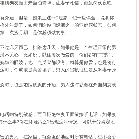
狐朋狗友推出来当挡箭牌，让妻子相信，他虽然夜夜晚
外遇，但是，如果上述6种现象，他一应俱全，说明你
格外注意了，如何消除你们婚姻之中的亚健康状态，如何
第二次蜜月期，是你必须做的事。
过几天而已。排除这几天，如果他是一个生理正常的男
漠不关心，比如说，以往每次做爱前，你们都有“前戏”，
妩媚的眼波，他一点反应都没有。就算是做爱，也是例行
这时，你就该提高警惕了，男人的出轨往往是从对妻子身
时，也是婚姻疲惫的开始。男人这时就会在外面刻意或
话响特别敏感，而且拒绝在妻子面前接听电话，如果妻
有什么事?你在怀疑我么?出现这种情况，可以十分肯定地
的男人，在家里，就会坦然地面对所有电话，也不会心