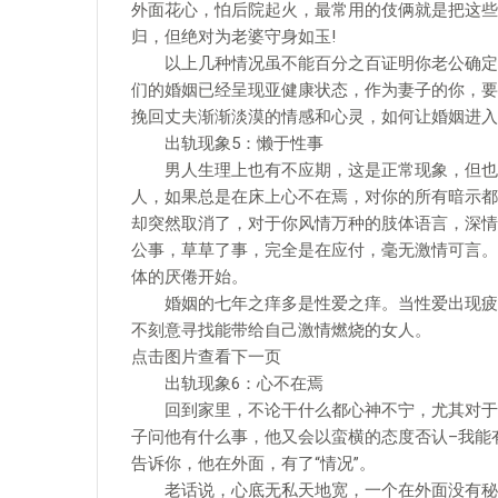
外面花心，怕后院起火，最常用的伎俩就是把这些
归，但绝对为老婆守身如玉!
以上几种情况虽不能百分之百证明你老公确定有
们的婚姻已经呈现亚健康状态，作为妻子的你，要
挽回丈夫渐渐淡漠的情感和心灵，如何让婚姻进入
出轨现象5：懒于性事
男人生理上也有不应期，这是正常现象，但也不
人，如果总是在床上心不在焉，对你的所有暗示都
却突然取消了，对于你风情万种的肢体语言，深情
公事，草草了事，完全是在应付，毫无激情可言。
体的厌倦开始。
婚姻的七年之痒多是性爱之痒。当性爱出现疲惫
不刻意寻找能带给自己激情燃烧的女人。
点击图片查看下一页
出轨现象6：心不在焉
回到家里，不论干什么都心神不宁，尤其对于电
子问他有什么事，他又会以蛮横的态度否认–我能
告诉你，他在外面，有了“情况”。
老话说，心底无私天地宽，一个在外面没有秘密