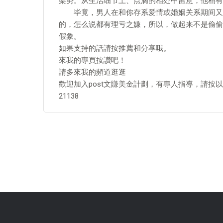
架势。从生活细节上、点滴的相处中留意，他稍有
毕竟，男人在和你存系爱情或婚姻关系期间又和
的，怎么说都有理亏之嫌，所以，做起来不是偷偷
假象。
如果支持的話請按推薦和分享哦。
來我的專頁按讚吧！
請多來我的頻道逛逛
歡迎加入post文賺美金計劃，有專人指導，請按
21138