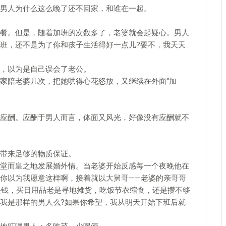
男人为什么这么晚了还不回家，和谁在一起。
。但是，随着加班的次数多了，老婆就会起疑心。男人
班，还不是为了你和孩子生活得好一点儿?要不，我天天
，以为是自己误会了老公。
陪老婆几次，把她哄得心花怒放，又继续在外面“加
酬。应酬于男人而言，体面又风光，好像没有应酬就不
带来足够的物质保证。
而皇之地发展婚外情。当老婆开始反感每一个夜晚他在
你以为我愿意这样啊，接着就以大舅哥——老婆的亲哥哥
0块钱，买日用品老是寻地摊货，吃饭节衣缩食，还是攒不够
我是那样的男人么?如果你希望，我从明天开始下班后就