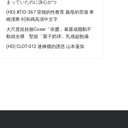
まっていたのに決心がつ
(HD) ATID-367 背德的性教育 義母的罪過 希
崎潔希卡[有碼高清中文字
大尺度娃娃臉Coser「依醬」暴露成癮動不
動就全裸 堅挺「栗子奶球」乳感超飽滿
(HD) CLOT-012 連褲襪的誘惑 山本蓮加