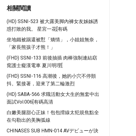
相關閱讀
(HD) SSNI-523 被大露美脚內褲女友姊姊誘
惑打敗的我。 星宮一花[有碼
坐地鐵被踢還被懟「矯情」，小姐姐無奈，
「家長熊孩子才熊！」
(FHD) SSNI-133 前後抽插 肉棒強制連結窈
窕護士癡漢電車 夏川明理[
(FHD) SSNI-116 高潮後，她的小穴不停顫
抖。緊接著，迎來了第二輪激烈
(HD) SABA-566 求職活動女大生的無套中出
面試Vol.006[有碼高清
白嫩美腿甜心正妹！包包揹線太犯規焦點全
在勾勒出的美胸弧線
CHINASES SUB HMN-014 AVデビューが決