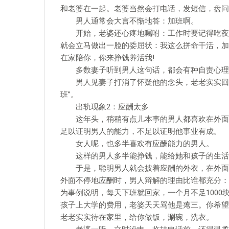
和老婆在一起。老婆当然会打电话，发短信，盘问
男人通常会大言不惭地答：加班啊。
开始，老婆还心疼地嘱咐：工作时要记得吃夜餐
就会立马做出一脸的委屈状：我这么拼命干活，加
在家陪你，你来挣钱养活我!
多数妻子听到男人这句话，都会有种自责心理
男人见妻子打消了怀疑他的念头，老老实实回家
班”。
出轨现象2：应酬太多
这年头，稍稍有点儿本事的男人都喜欢在外面应
足以证明男人的能力，不足以证明他事业有成。
女人呢，也多半喜欢有应酬能力的男人。
这样的男人多半能挣钱，能给她和孩子的生活
于是，聪明男人就会披着应酬的外衣，在外面堂
外面不停地应酬时，男人辩解的理由比谁都充分：
为事例说明，每天下班就回家，一个月不足100
孩子上大学的费用，老婆天天骂他是瘪三。你希望
老老实实待在家里，给你做饭，涮碗，洗衣。