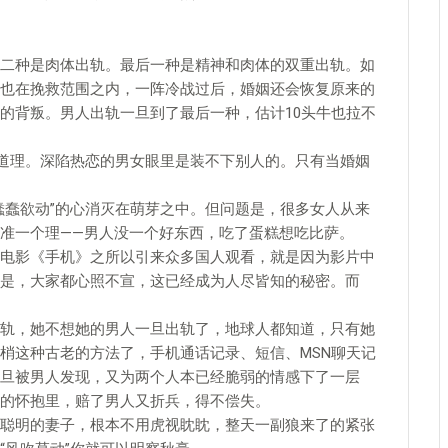
种是肉体出轨。最后一种是精神和肉体的双重出轨。如
也在挽救范围之内，一阵冷战过后，婚姻还会恢复原来的
的背叛。男人出轨一旦到了最后一种，估计10头牛也拉不
道理。深陷热恋的男女眼里是装不下别人的。只有当婚姻
。
蠢欲动”的心消灭在萌芽之中。但问题是，很多女人从来
准一个理——男人没一个好东西，吃了蛋糕想吃比萨。
影《手机》之所以引来众多国人观看，就是因为影片中
是，大家都心照不宣，这已经成为人尽皆知的秘密。而
，她不想她的男人一旦出轨了，地球人都知道，只有她
梢这种古老的方法了，手机通话记录、短信、MSN聊天记
旦被男人发现，又为两个人本已经脆弱的情感下了一层
的怀抱里，赔了男人又折兵，得不偿失。
明的妻子，根本不用虎视眈眈，整天一副狼来了的紧张