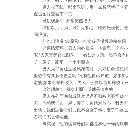
老婆一听，立时没电，临挂电话前，还得温柔
男人收了线，那个乐呀，用一点智慧就把老婆
点击图片查看下一页
出轨现象3：开销突然增大
出轨以后，为了讨伊人欢心，吃烛光晚餐、送玫
和浪漫。
什么叫浪漫?就是和一个女孩子慢慢浪费信用卡
这是情爱场上男人的必修课，小意思，这点小开
呢?人家又凭什么跟你一个有妇之夫玩一场不会有
子，房子、跑车，一个不能少。
男人为了留住这段风花雪月，只好拼命攒私房钱
但心中有几多不愿意呢?只有他自己知道。如果男
老婆;如果有额外收入，男人不会像以前那样傻了
出轨现象4：朋友出面证明他是清白的
男人在外面晚归或经常迟迟不归被老婆怀疑时，
天，他和我们在一起，嫂子，你绝对放心，我大哥
出轨，我们这帮哥们儿也不会饶了他，娶了你这么
看我们怎么修理他。
事实呢，他的这些哥们儿都是和他一样的狐朋狗