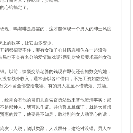
地叮嘱男人：多吃菜，少喝酒。
的心给搞定了。
瑰、喝咖啡是必需的，这才能体现一个男人的绅士风度
上的数字，让它由多变少。
销都招架不住，哪有女孩子心甘情愿和你在一起浪漫
结局也不会有名分的爱情游戏呢?遇到对物质要求高的女孩
。以前，慷慨交给老婆的钱现在即使还会如数交给她，
人没有额外收入，通常会以各种借口，不把工资如数交给
–分文不留全部交给老婆。有的男人甚至不惜戒烟、戒酒。
经常会有他的哥们儿自告奋勇站出来替他澄清事实：那
不是那种人，我可以作证。并信誓旦旦保证，就是大哥想
贤惠的嫂子，他要是不知足，敢对别的女人动歪心的话，
友，人说，物以类聚，人以群分，这绝对没错。男人在