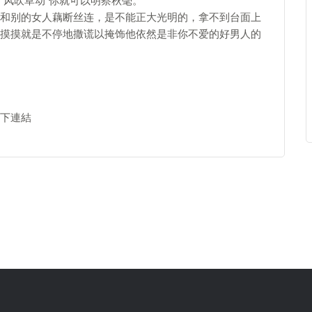
“风吹草动”你就可以明察秋毫。
别的女人藕断丝连，是不能正大光明的，拿不到台面上
摸摸就是不停地撒谎以掩饰他依然是非你不爱的好男人的
以下連結