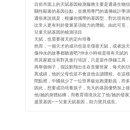
目前市面上的天賦基因檢測服務主要是通過生物信
關性顯著的基因位點，並應用專門的遺傳統計學演
通俗來說就是：根據你攜帶的基因型，對比現有的
比常人更有利於發展某項能力的潛能。由此可見，
兒童天賦基因的檢測項目
天賦，也需要後天的定向培養
然而，一個天才的成功也並非僅靠天賦，或者說天
傷仲永的故事都聽過吧?仲永小時候是很有天賦的
而其家庭沒有對其進行培訓，只是當作掙錢工具，
再舉個例子，假設劉翔出生在音樂世家，每天的功
異成績，他的父母也並不會送他去讀體校。在這樣
間點裡，中國就少了一位世界級短跑運動員，而多
因此，想要成功培養孩子，先天的基因優勢加上後
他/她的身體結構，而教育環境決定了他/她的發展
盛景基因——兒童天賦基因，助力寶貝成長。