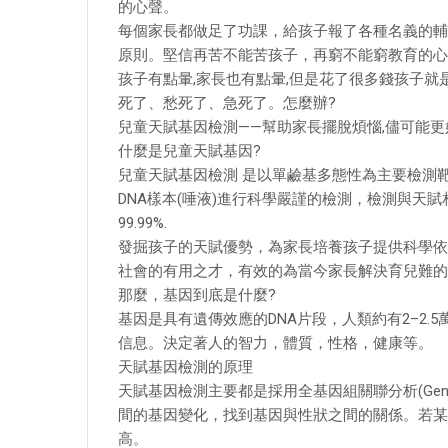
的心聲。
每個家長都做足了功課，給孩子報了各種名義的輔
原則。堅信再苦不能苦孩子，再窮不能窮教育的心
孩子有點暈,家長也有點暈,但是花了很多錢孩子就
死了、愁死了、急死了。怎麼辦?
兒童天賦基因檢測——幫助家長擺脫煩惱,儘可能更
什麼是兒童天賦基因?
兒童天賦基因檢測 是以單鹼基多態性為主要檢測
DNA樣本(唾液)進行科學嚴謹的檢測，檢測與天
99.99%.
發掘孩子的天賦優勢，為家長培養孩子提供科學依
社會的有用之才，有效的為當今家長解決育兒難的
那麼，基因到底是什麼?
基因是具有遺傳效應的DNA片段，人類約有2–2
信息。決定著人的智力，體質，性格，健康等。
天賦基因檢測的原理
天賦基因檢測主要都是採用全基因組關聯分析(Genome-w
間的基因變化，找到基因與性狀之間的關係。若某
高。