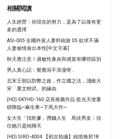
相關閱讀
人生經營：你現在的努力，是為了以後有更
多的選擇
ASI-005 全國外派人妻幹砲旅 05 欲求不滿
人妻偷情肏出本性[中文字幕]
秋天應注意！過敏性鼻炎與感冒有哪些區別
男人真心話：鴛鴦浴不浪漫呀...
北宋王朝以防弊之政，作立國之法，淺敘大
宋「重文輕武」的緣由
(HD) SKYHD-160 店長推薦作品 藍光天使重
磅降臨~麻生希~下馬大作~
女大生「找乾爹」撈錢人生 馬伕男友：信
任她只是純聊天
(HD) SIRO-4004 【初次拍攝】純情無邪18