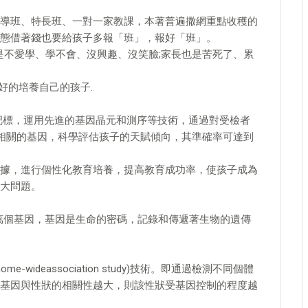
導班、特長班、一對一家教課，本著普遍撒網重點收穫的
態借著錢也要給孩子多報「班」，報好「班」。
是不愛學、學不會、沒興趣、沒笑臉;家長也是苦死了、累
好的培養自己的孩子.
靶標，運用先進的基因晶元和測序等技術，通過對受檢者
賦相關的基因，科學評估孩子的天賦傾向，其準確率可達到
據，進行個性化教育培養，提高教育成功率，使孩子成為
大問題。
.5萬個基因，基因是生命的密碼，記錄和傳遞著生物的遺傳
ideassociation study)技術。即通過檢測不同個體
基因與性狀的相關性越大，則該性狀受基因控制的程度越