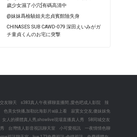
歲少女濕了小穴[有碼高清中
@妹妹爲檢驗姐夫忠貞賓館險失身
CHINASES SUB CAWD-079 深田えいみがガ
チ童貞くんのお宅に突撃
交友聊天
s383真人午夜裸聊直播間 ,愛色吧成人影院
辣
站
色美女快播,加勒比海影片a線上看
寂寞女交友,傻妹妺免
女人的裸體真人秀,showlive現場直播真人秀
58同城交友
頻秀
台灣情人影音視訊聊天室
小可愛視訊
一夜情情色聊
home視訊聊天室
live 173免費視訊-色情視訊
免費裸體女