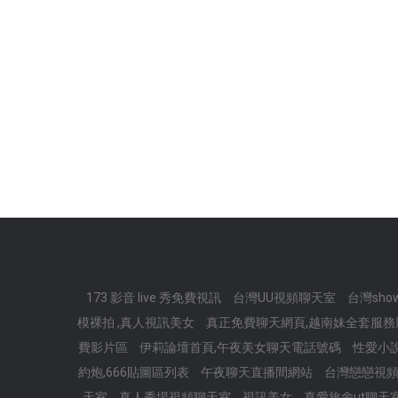
173 影音 live 秀免費視訊
台灣UU視頻聊天室
台灣sho
模裸拍 ,真人視訊美女
真正免費聊天網頁,越南妹全套服
費影片區
伊莉論壇首頁,午夜美女聊天電話號碼
性愛小
約炮,666貼圖區列表
午夜聊天直播間網站
台灣戀戀視
天室
真人秀場視頻聊天室
視訊美女
真愛旅舍ut聊天