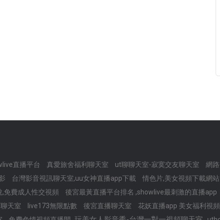
wlive直播平台
真愛旅舍福利聊天室
ut聊聊天室-寂寞交友聊天室
網路
務影
台灣影音視訊聊天室,uu女神直播app下載
情色片,美女視頻下載網
說,免費成人性交視頻
後宮最黃直播平台排名 ,showlive最刺激的直播app
頻聊天室
live173無限點數
後宮直播聊天室
花妖直播app 美女福利視
玩美女人影音秀-台灣一對一視頻聊天室
室
兔费色情視頻直播間
ut