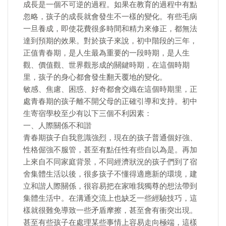
成長是一個不可逆的過程。如果在教育的過程中有點
忽略，孩子的成長就會發生不一樣的變化。有些毛病
一旦養成，即使花費很多時間和精力來修正，都無法
達到預期的效果。對於孩子來說，初中階段的三年，
正值青春期，是人生最為重要的一段時期，是人生
觀、價值觀、世界觀形成的關鍵時期，在這個時期
里，孩子的身心都會發生翻天覆地的變化。
敏感、焦慮、困惑、好奇都會交織在這個時期里，正
處青春期的孩子離不開父母的正確引導和支持。初中
生寄宿學校至少有以下三個不利因素：
一、人際關係不和諧
青春期孩子自我意識強烈，現在的孩子普通個好強、
性格倔強不服管，甚至有點任性有些自以為是。再加
上來自不同家庭背景，不同經濟狀況的孩子們到了宿
舍集體生活以後，很多孩子不懂得適應新的環境，建
立和諧人際關係，很容易把在家唯我獨尊的想法帶到
集體生活中。在溝通交流上也缺乏一些經驗技巧，這
樣就很難免導致一些矛盾摩擦，甚至會有衝突出現。
甚至有些孩子在處理某些事情上容易走向極端，這樣