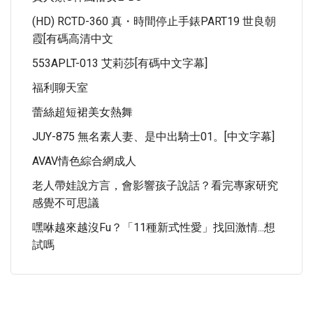
(HD) RCTD-360 真・時間停止手錶PART19 世良朝
霞[有碼高清中文
553APLT-013 艾莉莎[有碼中文字幕]
福利聊天室
蕾絲超短裙美女熱舞
JUY-875 無名素人妻、是中出騎士01。[中文字幕]
AVAV情色綜合網成人
老人帶娃說方言，會影響孩子說話？看完專家研究
感覺不可思議
嘿咻越來越沒Fu？「11種新式性愛」找回激情...想
試嗎