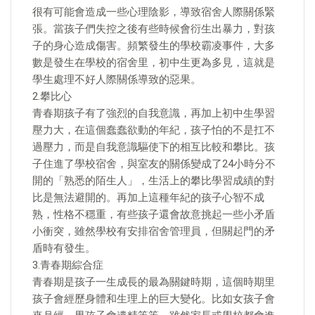
很有可能會造成一些心理陰影，導致宿舍人際關係緊
張。當孩子們失控之後有些時候會衍生出暴力，對孩
子的身心造成傷害。頻繁發生的學校霸凌事件，大多
數是發生在學校的宿舍里，初中生更為多見，這就是
學生處理不好人際關係導致的惡果。
2.攀比心
青春期孩子有了強烈的自我意識，再加上初中生學習
壓力大，在這個蠢蠢欲動的年紀，孩子怕的不是扛不
過壓力，而是自我意識驅使下的相互比較和攀比。孩
子住進了學校宿舍，與室友的關係變成了24小時分不
開的「熟悉的陌生人」，生活上的攀比學習成績的對
比是無法避開的。再加上這種年紀的孩子心智不成
熟，性格不穩重，有些孩子還會故意挑起一些小矛盾
小衝突，雖然學校有安排宿舍管理員，但關起門的矛
盾時有發生。
3.青春期綜合症
青春期是孩子一生成長的最為關鍵時期，這個時期里
孩子會經歷身體和生理上的巨大變化。比如女孩子會