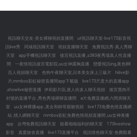
視訊聊天交友-美女裸聊視頻直播間
ut視訊聊天室-live173影音視
訊live秀
同城視訊聊天室
視頻直播聊天室
免費視訊秀-真人秀聊
天室
app手機視訊聊天室
後宮視訊直播 ,s383夜秀場真人性直播
間
一夜情視訊後宮電影院,uu女神露胸直播
戀愛視訊ing,夜色88
百人視頻聊天室
色狗午夜聊天室,日本美女床上三級片
hilive影
片,mmbox彩虹秘密直播間app下載版
live173尺度大的直播app
,showlive秘密直播
伊莉影片區,唐人街多人聊天視頻
後宮賣肉不
封號的直播平台 ,秀色秀場裸聊直播間
a片免費直播網,六間房聊天
室
uu女神裸播app ,美女和帥哥親吻視頻
live173免費色情直播網
站 ,情人網聊天室
mmbox彩虹免費色情視頻直播間 ,uu女神黃播
app
台灣免費視訊聊天室
能看啪啪福利的聊天室
173liveshow
影音
真愛旅舍直播
live173直播平台
視訊情色聊天室-免費觀看