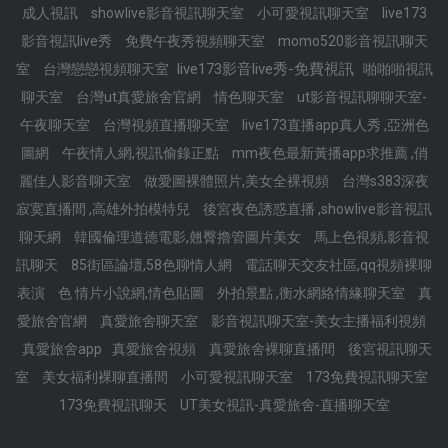
成人視訊
showlive影音視訊聊天室
小可愛視訊聊天室
live173
影音視訊live秀
免費午夜秀視頻聊天室
momo520影音視訊聊天
live173影音live秀-免費視訊
室
台灣戀戀視頻聊天室
啪啪啪視訊
聊天室
台灣ut真愛旅舍官網
情色聊天室
ut影音視訊聊聊天室-
午夜聊天室
台灣視頻直播聊天室
live173直播app真人秀 ,亞洲色
圖網
午夜情人網,視訊偷錄正點
mm夜色最新黃播app求推薦 ,俏
麗佳人影音聊天室
做愛圖裸體照片,美女全裸視頻
台灣s383深夜
寂寞直播間 ,高雄外拍模特兒
後宮夜色誘惑直播 ,showlive影音視訊
聊天網
韓國倫理道德電影,翹臀擼管圖片美女
馬上色視頻,影音視
訊聊天
85街區論壇,58色聊情人網
電話聊天交友社區,qq視頻裸聊
表演
色 情片小說網,情色貼圖
外拍景點 ,衡水網絡情緣聊天室
真
愛旅舍官網
真愛旅舍聊天室
影音視訊聊天室-美女主播福利視頻
真愛旅舍app
真愛旅舍視頻
真愛旅舍裸聊直播間
後宮視訊聊天
室
美女福利裸聊直播間
小可愛視訊聊天室
173免費視訊聊天室
173免費視訊聊天
UT美女視訊-真愛旅舍-直播聊天室