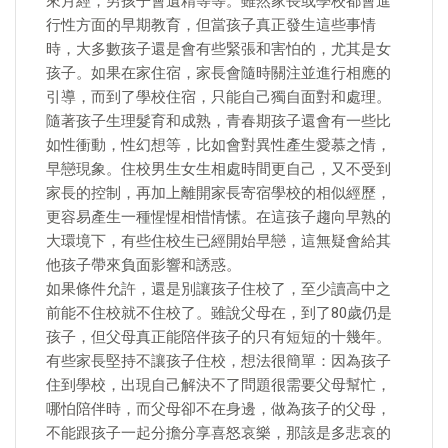
來月經，男孩子會遺精等等。雖然家長或學校都會進
行性方面的早期教育，但當孩子真正發生這些事情
時，大多數孩子還是會有些緊張和害怕的，尤其是女
孩子。如果在家住宿，家長會隨時關注並進行相應的
引導，而到了學校住宿，只能自己獨自面對和處理。
隨著孩子生理髮育和成熟，青春期孩子還會有一些比
如性衝動，性幻想等，比如會對異性產生愛慕之情，
早戀現象。住校男生女生相處時間更自己，又不受到
家長的控制，再加上離開家長寄宿學校的相似經歷，
更容易產生一種惺惺相惜情愫。在這孩子趨向早熟的
大環境下，有些住校生已經開始早戀，這無疑會給其
他孩子帶來負面影響和誘惑。
如果條件允許，還是別讓孩子住校了，至少讀高中之
前能不住校就不住校了。雖說父母在，到了80歲仍是
孩子，但父母真正能陪伴孩子的只有短短的十幾年。
有些家長堅持不讓孩子住校，想法很簡單：因為孩子
住到學校，出現自己解決不了問題很需要父母幫忙，
哪怕陪伴時，而父母卻不在身邊，做為孩子的父母，
不能跟孩子一起分擔分享喜怒哀樂，那該是多悲哀的