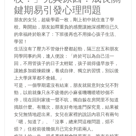
鍵期易引發心理問題
​朋友的女兒，超級學霸一枚，剛上初中就住進了學
校。剛開始，朋友如釋重負的感覺讓她深感嚮往已久
的幸福終於盼來了：下班後再也不用操心孩子生活、
學習！
生活沒有了壓力不管做什麼都起勁，隔三岔五和朋友
同學同事約局，逢人便說：「終於可以為自己活一
回，不用管孩子的日子太輕鬆，孩子就得儘早放手，
讓她多加鍛煉鍛煉，養成自律、獨立的習慣，別以後
上大學床單都不會鋪。」
可是，一個學期還沒有結束，朋友就留意到女兒不對
勁，以前就像只永不疲倦的小麻雀嘰嘰喳喳吵個不
停，現在回到家後一聲不吭，獨自躲在房間里不知道
搗鼓什麼。有幾次，朋友好奇地進門探究竟，結果被
女兒無情地趕出來。女兒在家裡的說話內容只有兩句
「嗯，知道了」、「沒事，總來問這種問題，煩不
煩？」住校前後幾個月已完全判若兩人。