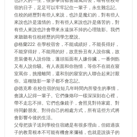
也許人的一生，很多事情都會隨風而去，唯有在校寄
宿的日子，足足可以牢牢記住一輩子，永生難忘記。
住校的經歷對有些人來說，也許是魔幻的，對有些人
來說也許是溫情的，對有些人來說也許是痛苦的，對
有些人來說也許會帶來永遠抹不掉的心理陰影。我們
來聽聽有住校經歷的同學怎麼說。
@格蘭222: 在學校宿舍，不能成績好，不能長得好，
不能穿得好，不能用的好，故意扮丑有人說你瘋，故
意裝傻有人說你陰，蓬頭垢面有人嫌你臟，一番倒飭
又有人說你騷。有人表面和你熱情，等你不在就在寢
室罵你，挑撥離間，還和別的寢室的人聯合起來討厭
你。這種陰影一輩子都不會忘記。
@德克希:在校住宿的短短几年時間內所發生的事情，
會讓人記得一輩子。它們像烙印一樣深深刻在心裡，
帶不走忘不掉。它們也像鏡子，會照見對待家庭、對
待同齡朋友、對待自己的相處方式，所有這些方式將
會影響今後的生活。
父母把孩子送到學校住宿總是有很多理由，但錯過孩
子的教育根本不可能有機會來彌補，也就是說孩子的