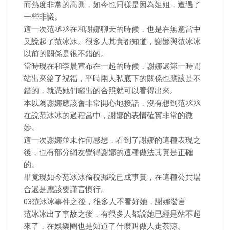
而熱度非常的高興，如今也同樣是因為姐姐，遭遇了
一些非議。
這一次范丞丞在和謝娜聊天的時候，也是在無意當中
又說起了范冰冰。很多人其實都知道，謝娜與范冰冰
以前的關係是很不錯的。
當時現在和李晨宣布在一起的時候，謝娜還第一時間
站出來給了祝福，平時兩人私底下的關係也應該是不
錯的，就憑她們曬出的合照就可以看得出來。
本以為謝娜應該會非常開心地接話，沒有想到范丞丞
在說范冰冰的過程當中，謝娜的表情確實非常的微
妙。
這一次謝娜並未作何感想，看到了謝娜的這種表現之
後，也有部分網友覺得謝娜的這種做法其實是正確
的。
畢竟現如今范冰冰偷稅漏稅已成事實，在這種公共場
合還是應該要謹言慎行。
03范冰冰事件之後，很多人不看好她，謝娜發言
范冰冰出了事故之後，有很多人都說她已經是站不起
來了，在娛樂圈也是知道了什麼叫做人走茶涼。