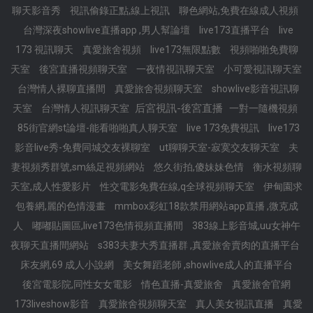
聊天影音秀
視訊偷錄正點,線上視訊
聊色網站,免費在線成人視頻
台灣深夜showlive直播app ,男人幫論壇
live173直播平台
live
173 視訊聊天
真愛旅舍視頻
live173無限點數
視頻啪啪免費聊
天室
後宮直播視頻聊天室
一夜情視訊聊天室
小可愛視訊聊天室
台灣情人裸聊直播間
真愛旅舍視頻聊天室
showlive影音視訊聊
后宮視訊-後宮直播
天室
台灣情人視訊聊天室
一對一隨機視頻
85街官網st論壇-能看啪啪真人聊天室
live 173免費視訊
live173
影音live秀-免費同城交友裸聊室
ut聊聊天室-寂寞交友聊天室
夫
妻視頻秀群號,sm絲足視頻網站
悠久街拍,傻妹妹色情
衡水視頻聊
天室,成人性愛影片
性交電影免費在線,q全球視頻聊天室
伊甸園求
包養網,麗的色情漫畫
mmbox彩虹18款禁用網站app直播 ,微克成
人
嘟嘟貼圖區,live173色情視頻直播間
383線上影音城,uu女神午
夜聊天直播間網站
s383夫妻大秀直播群 ,真愛旅舍賣肉的直播平台
床友網,69 成人小說網
美女舞蹈老師 ,showlive成人的直播平台
後宮電影院,同性女女電影
情色直播-真愛旅舍
真愛旅舍官網
173liveshow影音
真愛旅舍視頻聊天室
真人美女視訊直播
真愛