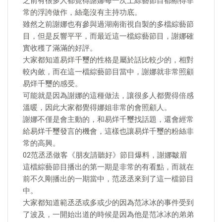
之前有很多人都覺得謝娜每一次上綜藝節目都顯得非
常的浮誇做作，絲毫沒有主持功底。
雖然之前謝娜也有參與過湖南衛視自製的多檔綜藝節
目，但是反響平平，而最近這一檔綜藝節目，謝娜確
實收穫了滿滿的好評。
大家都知道易烊千璽的性格是屬於話比較少的，相對
較內斂，而在這一檔綜藝節目當中，謝娜就非常照顧
易烊千璽的感受。
可能就是因為謝娜的這種做法，讓很多人都覺得倍感
溫暖，因此大家都覺得娜姐非常的會照顧人。
謝娜不僅是會主動的，和易烊千璽找話題，還會經常
給易烊千璽發言的機會，這樣也讓易烊千璽的粉絲非
常的高興。
02范丞丞做客《朋友請聽好》節目爆料，謝娜皺眉
這檔綜藝節目播出的第一期是非常的有看點，而就在
前不久剛播出的一期當中，范丞丞來到了這一檔節目
中。
大家都知道範丞丞或多或少的因為范冰冰的事件受到
了波及，一開始出道的時候是因為他是范冰冰的弟弟