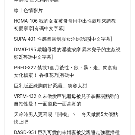
線上色情影片
HOMA-106 我的女友被哥哥用中出性處理來調教
初愛寧寧[有碼中文字幕]
SUPA-401 性感暴露制服女淫娃誘惑[中文字幕]
DMAT-195 欺騙母親的淫穢按摩 異常兒子的主姦視
頻2[有碼中文字幕]
PRED-322 禁欲1個月後性・欲・暴・走。肉食痴
女化檔案！ 香椎花乃[有碼中
巨乳版正妹胸前好緊繃..... 笑容太甜
VRTM-432 久未做愛巨乳繼母被兒子掌握弱點強迫
自拍性愛！一面道歉一面高潮的
天冷時男人更容易「開機」？ 冬天做愛5大優點...
快上吧
DASD-951 巨乳可愛的未婚妻被父親睡走強壓播種