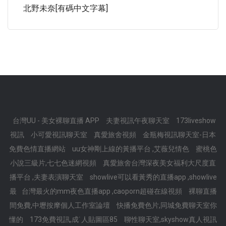
北野未奈[有碼中文字幕]
台灣UU - 美女裸聊直播 APP
夫妻視訊午夜聊天室
173liveshow
視訊
小可愛視訊聊天室
真愛旅舍視頻
金瓶梅視訊聊天室-日本
免費色情直播網站
uu女神剛上線的黃播平台 ,艾薇兒情色
蜜桃色
小說三級片,七七色迷網視頻
真愛旅舍台灣深夜美女福利大尺度直
播平台 ,夫妻表演聊天室
showlive可以看黃秀的直播app ,showlive
最
台灣最火的mm夜色直播app ,caoporn超碰在線視頻
裸聊直播
間免費,中壢按摩個人工作室論壇
快播免費色片,同城免費聊天室你
懂的
173免費視訊,成˙人貼圖區85
聊性聊天室,skyshow真人視訊