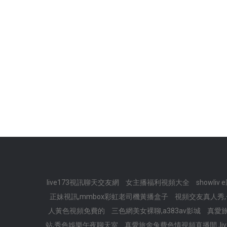
live173視訊聊天交友網
女主播福利視頻大全
showl
正妹視訊,mmbox彩虹老司機黃播盒子
視頻交友真人秀
人黃色視頻免費的
三色網美女裸聊,a383av影城
真愛旅
站,秀色娛樂午夜聊天室
真愛旅舍兔費色情視頻直播間 ,liv