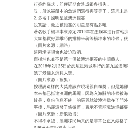
行簽約儀式，即便延期會造成很多損失…
哎，所以墨爾本的魚迷們還得再等等了，這周末是
2. 多名中國明星被澳洲拒簽
說實話，最近被拒簽的明星是有點多吼…
著名歌手楊坤本來原定2019年在墨爾本進行首站
大家都買好票乖巧的排排坐著等楊坤來的時候，很
（圖片來源：網路）
這兩場演唱會也被迫取消。
而楊坤也並不是第一個被澳洲拒簽的中國藝人。
在2018年2月25日於悉尼星港城舉行的第九屆澳
獲了最佳女演員大獎。
（圖片來源：搜狐）
按理說這樣的大獎應該在現場親自領獎，但是她卻
本來都已抵達澳洲的馬麗，因為入海關的時候被海
於是，身份信息不統一的馬麗就被澳洲擋在了門外
事後，馬麗還發了條微博，表示不管順境逆境都要
（圖片來源：新浪微博）
不得不承認，澳洲移民局真的是非常公正又嚴格了
3.澳洲今年拒簽率上漲