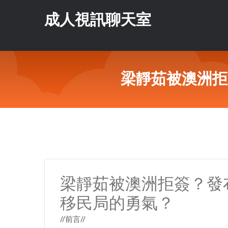
成人視訊聊天室
梁靜茹被澳洲拒
梁靜茹被澳洲拒簽？發
移民局的勇氣？
//前言//