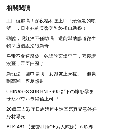
相關閱讀
工口值超高！深夜福利送上IG「最色氣的帳
號」，日本妹的美臀美乳終極自助餐！
聽說，喝紅酒不僅助眠，還能幫助腸道微生
物？這個說法很新奇
皇帝不會這麼傻：乾隆說宮燈歪了，嘉慶講
沒歪，眾臣曰歪了
新玩法！圍巾矇眼「女跑友上來搖」 他爽
到高潮：容易想射
CHINASES SUB HND-900 部下の嫁を孕ま
せたパワハラ絶倫上司 「
20歲三吉彩花日劇活躍中進軍寫真界意外好
身材曝光
BLK-481 【無套抽插OK素人辣妹】即吹即