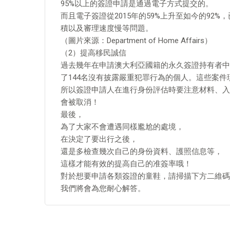
95%以上的簽證申請是通過電子方式提交的。
而且電子簽證從2015年的59%上升至如今的92
積以及審理速度慢等問題。
（圖片來源：Department of Home Affairs）
（2）提高移民誠信
過去幾年在申請澳大利亞國籍的永久簽證持有者中
了144名沒有披露嚴重犯罪行為的個人。這些案
所以簽證申請人在進行身份評估時要注意材料、入
會被取消！
最後，
為了大家不會遭遇同樣尷尬的處境，
在決定了要出行之後，
還是多檢查幾次自己的身份資料、護照信息等，
這樣才能有效的提高自己的准簽率哦！
對於想要申請各類簽證的童鞋，請掃描下方二維碼
我們將會為您耐心解答。