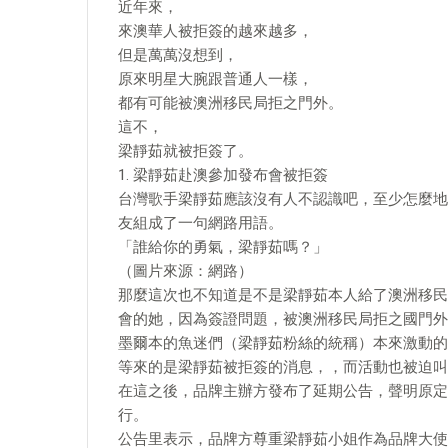
近年來，
來澳華人被拒簽的越來越多，
但是萬萬沒想到，
原來明星大腕跟普通人一樣，
都有可能被澳洲移民局拒之門外。
這不，
梁靜茹就被拒簽了。
1. 梁靜茹赴澳參加發布會被拒簽
台灣歌手梁靜茹應該沒有人不認識吧，至少怎麼地
友組成了一句網路用語。
「誰給你的勇氣，梁靜茹嗎？」
（圖片來源：網路）
那麼這次也不知道是不是梁靜茹本人給了澳洲移民
會的她，因為簽證問題，被澳洲移民局拒之國門外
墨爾本的魚迷們（梁靜茹粉絲的統稱）本來激動的
等來的是梁靜茹被拒簽的消息，，而活動也被迫叫
在這之後，品牌主辦方發布了延期公告，聲明原定
行。
公告里表示，品牌方尊重梁靜茹小姐作為品牌大使