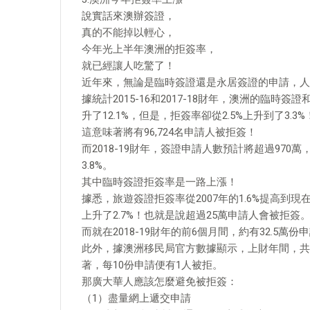
說實話來澳辦簽證，
真的不能掉以輕心，
今年光上半年澳洲的拒簽率，
就已經讓人吃驚了！
近年來，無論是臨時簽證還是永居簽證的申請，人
據統計2015-16和2017-18財年，澳洲的臨
升了12.1%，但是，拒簽率卻從2.5%上升到了3.3%
這意味著將有96,724名申請人被拒簽！
而2018-19財年，簽證申請人數預計將超過970
3.8%。
其中臨時簽證拒簽率是一路上漲！
據悉，旅遊簽證拒簽率從2007年的1.6%提高到現在的4.3
上升了2.7%！也就是說超過25萬申請人會被拒簽
而就在2018-19財年的前6個月間，約有32.5萬份申
此外，據澳洲移民局官方數據顯示，上財年間，共有
著，每10份申請便有1人被拒。
那廣大華人應該怎麼避免被拒簽：
（1）盡量網上遞交申請