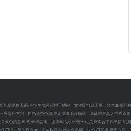
iv e影音視訊聊天網-色情美女視頻聊天網站
女性開放聊天室
台灣uu視頻
,一夜情床友吧
自拍免費色網,成人快播毛片網站
真愛旅舍真人裸秀直播
舍夜色誘惑直播 ,全球論壇
微風成人版出包王女,真愛旅舍午夜激情直播
e173特別黃的直播ap
正妹視訊,我就是要貼圖
live173直播-情色視訊