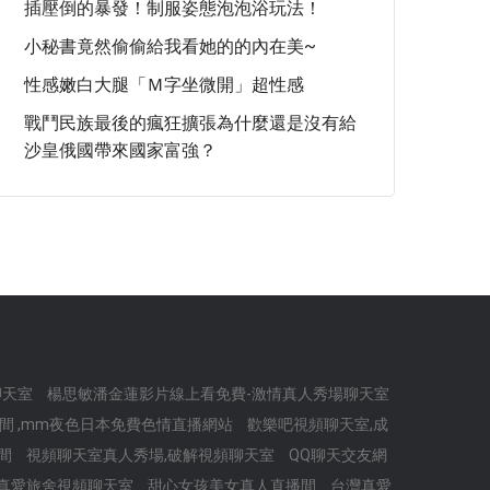
插壓倒的暴發！制服姿態泡泡浴玩法！
小秘書竟然偷偷給我看她的的內在美~
性感嫩白大腿「Ｍ字坐微開」超性感
戰鬥民族最後的瘋狂擴張為什麼還是沒有給
沙皇俄國帶來國家富強？
聊天室
楊思敏潘金蓮影片線上看免費-激情真人秀場聊天室
間 ,mm夜色日本免費色情直播網站
歡樂吧視頻聊天室,成
間
視頻聊天室真人秀場,破解視頻聊天室
QQ聊天交友網
真愛旅舍視頻聊天室
甜心女孩美女真人直播間
台灣真愛